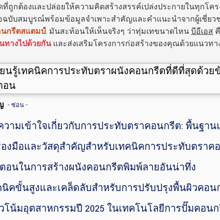
ดที่ถูกต้องและปล่อยให้ความคิดสร้างสรรค์เปล่งประกายในทุกโครงก
ือฉบับสมบูรณ์พร้อมข้อมูลจำเพาะสำคัญและคำแนะนำจากผู้เชี่ยวชา
อนกรีตสแตมป์
. มันสะท้อนให้เห็นจริงๆ ว่าทุ่มเทขนาดไหน
บีอีเอส
ค
ินทางไปด้วยกัน
และส่งเสริมโครงการก่อสร้างของคุณด้วยแนวทางปฏ
ญ
-
-
ซ่อน
ความเข้าใจเกี่ยวกับการประทับตราคอนกรีต: พื้นฐ
รื่องมือและวัสดุสำคัญสำหรับเทคนิคการประทับตราคอน
้นตอนในการสร้างผนังคอนกรีตพิมพ์ลายอันน่าทึ่ง
คนิคขั้นสูงและเคล็ดลับสำหรับการปรับปรุงพื้นผิวค
วโน้มอุตสาหกรรมปี 2025 ในเทคโนโลยีการปั๊มคอนก