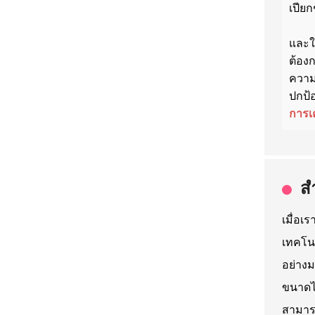
เปียก
และใน
ต้อง
ความส
ปกป้อ
การเ
ส
เมื่อเ
เทคโนโ
อย่างม
ขนาดไห
สามารถ