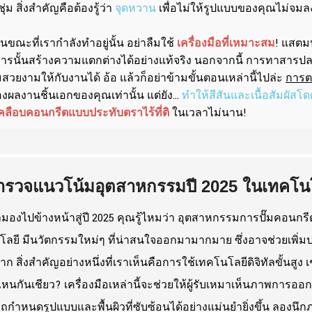
ชุ่ม สิ่งสำคัญคือต้องรู้ว่า
จุดหวาน
เพื่อไม่ให้รูปแบบของคุณไม่จมลง
ขณะที่เรากำลังทำอยู่นั้น อย่าลืมใช้
เครื่องมือที่เหมาะสม
! แสตมป
การนั้นสร้างความแตกต่างได้อย่างแท้จริง นอกจากนี้ การทาสารปล
วยงามให้กับงานได้ อ้อ แล้วก็อย่าข้ามขั้นตอนเหล่านี้ไปล่ะ
การตก
งผลงานชิ้นเอกของคุณเท่านั้น แต่ยัง...
ทำให้สีสันและเนื้อสัมผัสโด
คลือบคอนกรีตแบบประทับตราไร้ที่ติ
ในเวลาไม่นาน!
ำรวจแนวโน้มอุตสาหกรรมปี 2025 ในเทคโนโ
รามองไปข้างหน้าสู่ปี 2025 คุณรู้ไหมว่า อุตสาหกรรมการปั๊มคอนก
ลยี มีนวัตกรรมใหม่ๆ ที่น่าสนใจออกมามากมาย ซึ่งอาจช่วยเพิ่
าก สิ่งสำคัญอย่างหนึ่งที่เราเห็นคือการใช้เทคโนโลยีดิจิทัลขั้นสูง เ
นกันเชียว? เครื่องมือเหล่านี้จะช่วยให้ผู้รับเหมาเห็นภาพกา
กำหนดรูปแบบและพื้นผิวที่ซับซ้อนได้อย่างแม่นยำยิ่งขึ้น ลองน