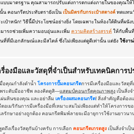
งแบบมาตรฐาน คุณสามารถปรับแต่งการตกแต่งภายในของคุณให้โดดเด
นั้น คอนกรีตประทับตรายังเป็น
เป็นมิตรกับกระเป๋าสตางค์
ทดแทนวั
ะเป๋าหนัก! วิธีนี้มีประโยชน์อย่างยิ่ง โดยเฉพาะในห้องใต้ดินที่ผ
มารถช่วยเพิ่มความอบอุ่นและเพิ่ม
ความคิดสร้างสรรค์
ให้กับพื้นท
้นที่ที่มีเอกลักษณ์และมีสไตล์ ซึ่งไม่เพียงแต่ดูดีเท่านั้น แต่ยัง
ใช้งาน
ครื่องมือและวัสดุที่จำเป็นสำหรับเทคนิคการ
นเมื่อคุณกำลังดำน้ำ
โครงการปั๊มคอนกรีต
การมีเครื่องมือและวัสดุท
พระดับมืออาชีพ ลองคิดดูสิ—
แสตมป์คอนกรีตคุณภาพสูง
เป็นสิ่ง
แผ่นหินของคุณ และอย่าลืม
เครื่องผสมคอนกรีต
! สิ่งสำคัญคือต้
ตอเมริกัน
การมีเครื่องมือที่เหมาะสมไม่เพียงแต่ทำให้โครงการของ
แลรักษาอย่างถูกต้อง คอนกรีตพิมพ์ลายจะมีอายุการใช้งานยาวนา
พูดถึงเรื่องวัสดุกันบ้างครับ การเลือก
คอนกรีตเกรดสูง
เป็นสิ่งจำเป