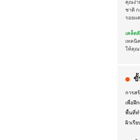
คุณง่า
ชาติ
กล
รอยแตก
เคล็ดล
เทคนิค
ให้คุ
ข
การสร
เพื่อฝ
พื้นที
ผิวเรี