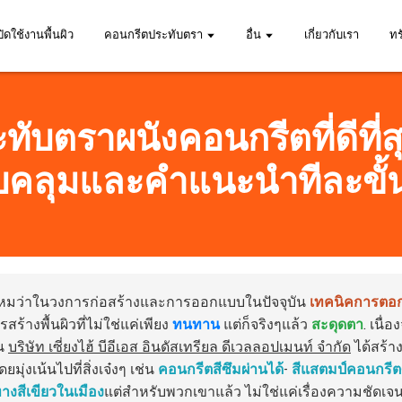
ปิดใช้งานพื้นผิว
คอนกรีตประทับตรา
อื่น
เกี่ยวกับเรา
ท
ทับตราผนังคอนกรีตที่ดีที่ส
คลุมและคำแนะนำทีละขั
้ไหมว่าในวงการก่อสร้างและการออกแบบในปัจจุบัน
เทคนิคการตอก
สร้างพื้นผิวที่ไม่ใช่แค่เพียง
ทนทาน
แต่ก็จริงๆแล้ว
สะดุดตา
. เนื่
้น
บริษัท เซี่ยงไฮ้ บีอีเอส อินดัสเทรียล ดีเวลลอปเมนท์ จำกัด
ได้สร้าง
ยมุ่งเน้นไปที่สิ่งเจ๋งๆ เช่น
คอนกรีตสีซึมผ่านได้
-
สีแสตมป์คอนกรีต
างสีเขียวในเมือง
แต่สำหรับพวกเขาแล้ว ไม่ใช่แค่เรื่องความชัดเจ