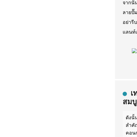
จากนั้
ลายปั๊
อย่ารี
แลนท์เ
เ
สมบ
ดังน
สำคั
คอนกร