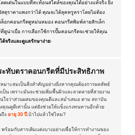
่นในแบบที่สะท้อนสไตล์ของคุณได้อย่างแท้จริง ยิ่ง
สดุราคาแพงกว่าได้ คุณจะได้ลุคหรูหราโดยไม่ต้อง
นังบล็อกคอนกรีตดูหม่นหมอง คอนกรีตพิมพ์ลายสักเล็ก
ี่ที่ดูน่าเบื่อ การเลือกใช้การปั๊มคอนกรีตจะช่วยให้คุณ
ได้จริงและดูแลรักษาง่าย
-
ประทับตราคอนกรีตที่มีประสิทธิภาพ
ี่เหมาะสมเป็นสิ่งสำคัญอย่างยิ่งหากคุณต้องการผลลัพธ์
จำเป็น เพราะมันจะช่วยเพิ่มพื้นผิวและลวดลายที่สวยงาม
องแน่ใจว่าส่วนผสมของคุณดีและสม่ำเสมอ ตาม
สถาบัน
คุณดูดีเท่านั้น แต่ยังช่วยให้แข็งแรงทนทานอีกด้วย
นถึง
อายุ 30 ปี
.บ้าไปแล้วใช่ไหม?
็น พร้อมกับสารเติมแต่งบางอย่างเพื่อให้การทำงานของ