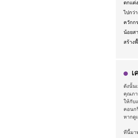
ตกแต่
ไปกว่า
ควักกร
น้อยสา
สร้างพื
เ
ดังนั้
คุณภา
ให้กับ
คอนกรี
หากดู
ทีนี้มา