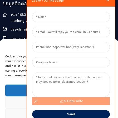
Leave Your Message
ข้อมูลติดต่อ
ห้อง 108G ชั้น 1 อาคาร 10 Pujiang Zhigu เลขที่ 1188 ถนน
Lianhang เมือง Pujiang เขต Minhang เซี่ยงไฮ้ จีน
bes-china@besdeconcrete.com
+86 021-51692846
Manage Cookie Consent
0086 18321330829
Cookies give you a personalized experience. Cookie files help us to enhance
สอบถามข้อมูล
your experience using our website, simplify navigation, keep our website safe,
and assist in our marketing efforts. By clicking "Accept", you agree to the
storing of cookies on your device for these purposes. Click "Adjust" to adjust
กรอกอีเมล์ของคุณและเราจะส่งแผนข้อมูลล่าสุดให้กับคุณ
your cookie preferences. For more information, review our Cookies Policy.
สอบถามตอนนี้
Accept
AI Helps Write
Deny
Adjust
Send
ลิขสิทธิ์ © 2023 BES สงวนลิขสิทธิ์ -
แผนผังเว็บไซต์
-
บล็อกยอดนิยม