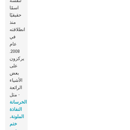
لنفسه
اسمًا
حقيقيًا
منذ
انطلاقته
في
عام
2008.
يركزون
على
بعض
الأشياء
الرائعة
- مثل
الخرسانة
النفاذة
الملونة
،
ختم