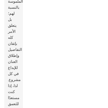
الملموسة
بالنسبة
لهم؛
بل
يتعلق
الأمر
كله
بإتقان
التفاصيل
وإطلاق
العنان
للإبداع
في كل
مشروع.
لذا، إذا
كنت
مستعدًا
للتعمق