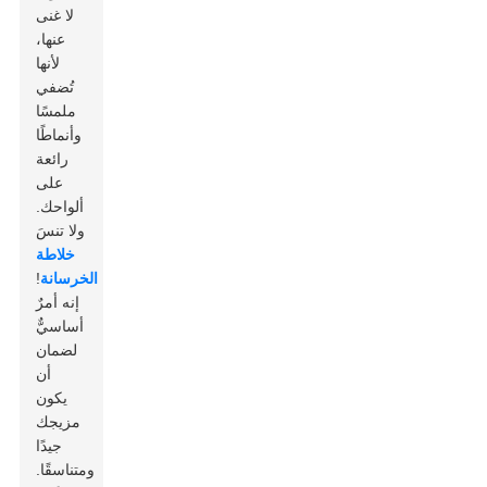
لا غنى
عنها،
لأنها
تُضفي
ملمسًا
وأنماطًا
رائعة
على
ألواحك.
ولا تنسَ
خلاطة
الخرسانة
!
إنه أمرٌ
أساسيٌّ
لضمان
أن
يكون
مزيجك
جيدًا
ومتناسقًا.