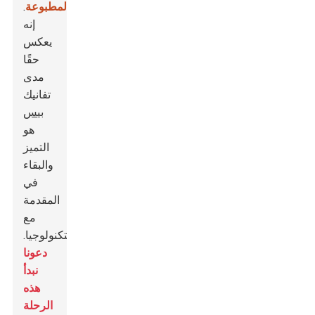
المطبوعة
.
إنه
يعكس
حقًا
مدى
تفانيك
بيس
هو
التميز
والبقاء
في
المقدمة
مع
التكنولوجيا.
دعونا
نبدأ
هذه
الرحلة