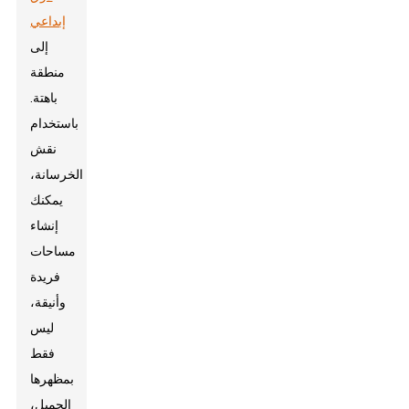
إبداعي
إلى
منطقة
باهتة.
باستخدام
نقش
الخرسانة،
يمكنك
إنشاء
مساحات
فريدة
وأنيقة،
ليس
فقط
بمظهرها
الجميل،