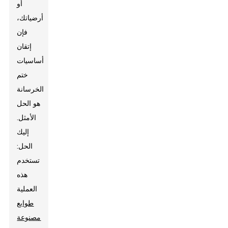
أو
أرضياتك،
فإن
إتقان
أساسيات
ختم
الخرسانة
هو الحل
الأمثل.
إليك
الحل:
تستخدم
هذه
العملية
طوابع
مصنوعة