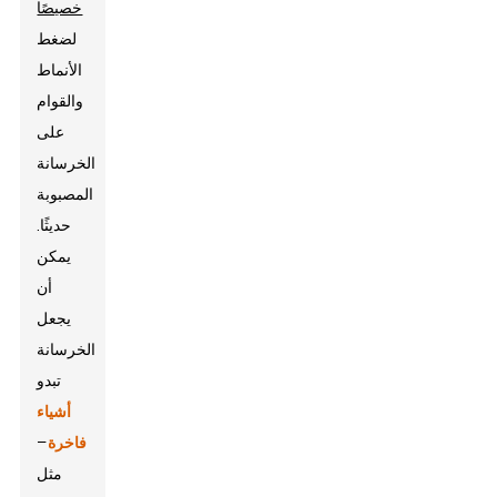
خصيصًا
لضغط
الأنماط
والقوام
على
الخرسانة
المصبوبة
حديثًا.
يمكن
أن
يجعل
الخرسانة
تبدو
أشياء
فاخرة
—
مثل