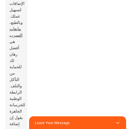
الإضافات
لتسهيل
عملك.
وبالطبع،
مانعات
التسرب
هي
أفضل
رهان
لك
للحماية
من
التآكل
والتلف.
الرابطة
الوطنية
للخرسانة
الجاهزة
يقول إن
Leave Your Message
إضافة