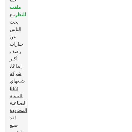
حقا
ملفت
للنظر
مع
بحث
الناس
عن
خيارات
رصف
أكثر
إبداعًا،
شركة
شنغهاي
BES
للتنمية
الصناعية
المحدودة
لقد
صنع