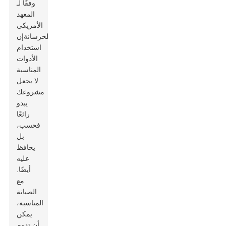
وفقًا لـ
المعهد
الأمريكي
للخرسانة
إن
استخدام
الأدوات
المناسبة
لا يجعل
مشروعك
يبدو
رائعًا
فحسب،
بل
يحافظ
عليه
أيضًا.
مع
الصيانة
المناسبة،
يمكن
أن تدوم