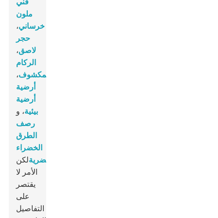
فني
ملون
خرساني
،
حجر
لاصق
،
الركام
المكشوف
،
أرضية
أرضية
بيئية
، و
رصف
الطرق
الخضراء
الحضرية
لكن
الأمر لا
يقتصر
على
التفاصيل