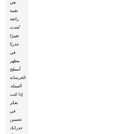
هي
تقنية
رائعة
تُحدث
تغييرًا
جذريًا
في
مظهر
أسطح
الخرسانة
المملة.
إذا كنت
تفكر
في
تحسين
جدرانك