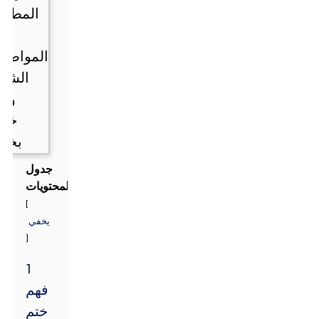
جدول
المحتويات
[
يخفي
]
1
فهم
ختم