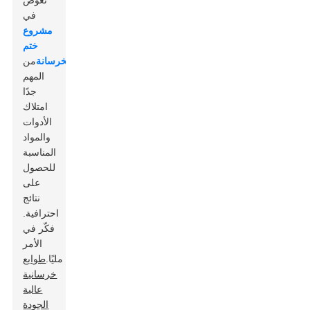
تغوص
في
مشروع
ختم
الخرسانة
من
المهم
جدًا
امتلاك
الأدوات
والمواد
المناسبة
للحصول
على
نتائج
احترافية.
فكّر في
الأمر
مليًا.
طوابع
خرسانية
عالية
الجودة