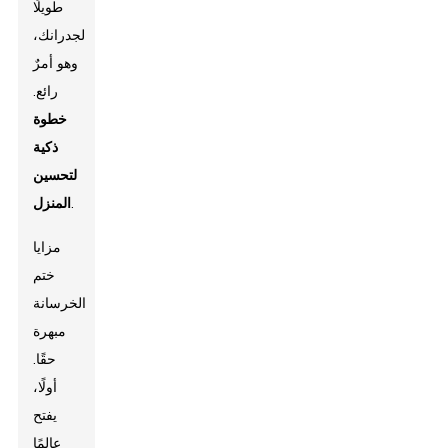
طويلًا
لجدرانك،
وهو أمرٌ
رائع.
خطوة
ذكية
لتحسين
.
المنزل
مزايا
ختم
الخرسانة
مبهرة
حقًا.
أولًا،
يفتح
عالمًا