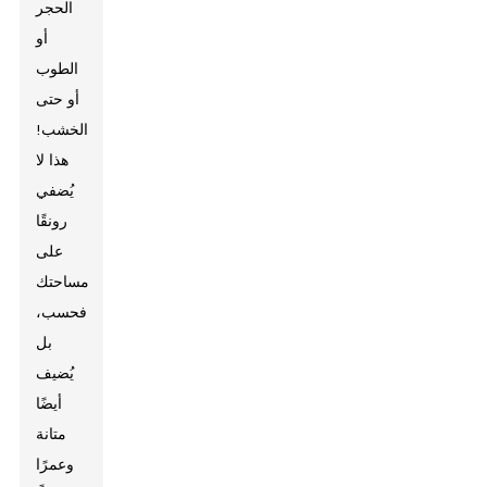
الحجر
أو
الطوب
أو حتى
الخشب!
هذا لا
يُضفي
رونقًا
على
مساحتك
فحسب،
بل
يُضيف
أيضًا
متانة
وعمرًا