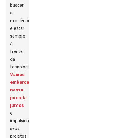
buscar
a
excelência
e estar
sempre
à
frente
da
tecnologia.
Vamos
embarcar
nessa
jornada
juntos
e
impulsione
seus
projetos