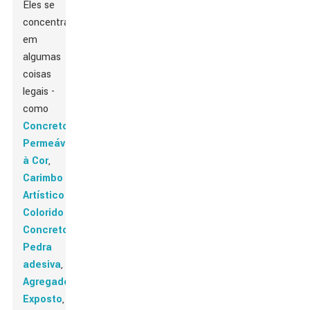
Eles se
concentram
em
algumas
coisas
legais -
como
Concreto
Permeável
à Cor
,
Carimbo
Artístico
Colorido
Concreto
,
Pedra
adesiva
,
Agregado
Exposto
,