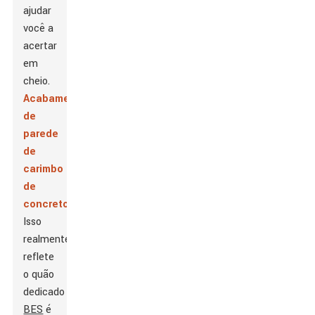
ajudar
você a
acertar
em
cheio.
Acabamentos
de
parede
de
carimbo
de
concreto
.
Isso
realmente
reflete
o quão
dedicado
BES
é