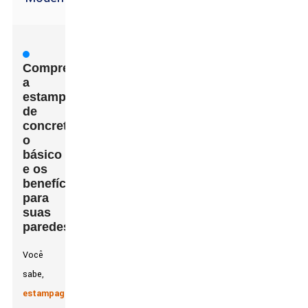
Compreendendo
a
estampagem
de
concreto:
o
básico
e os
benefícios
para
suas
paredes
Você
sabe,
estampagem