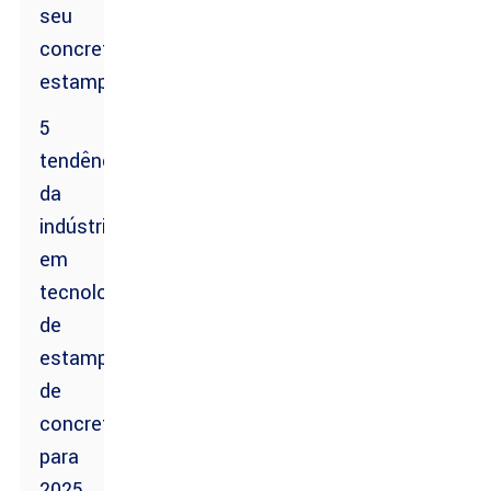
seu
concreto
estampado
5
tendências
da
indústria
em
tecnologia
de
estampagem
de
concreto
para
2025