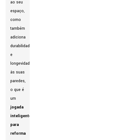
ao seu
espaço,
como
também
adiciona
durabilidade
e
longevidade
às suas
paredes,
o que é
um
jogada
inteligente
para
reforma