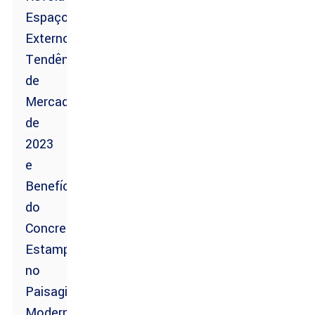
Espaços
Externos:
Tendências
de
Mercado
de
2023
e
Benefícios
do
Concreto
Estampado
no
Paisagismo
Moderno