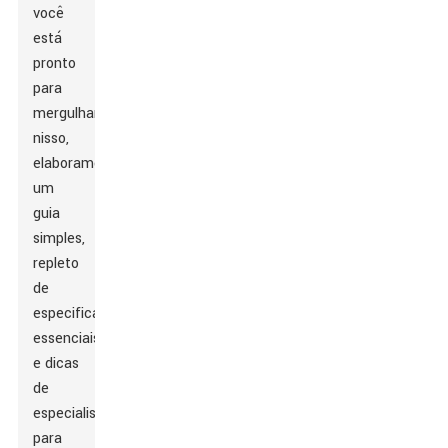
você
está
pronto
para
mergulhar
nisso,
elaboramos
um
guia
simples,
repleto
de
especificações
essenciais
e dicas
de
especialistas
para