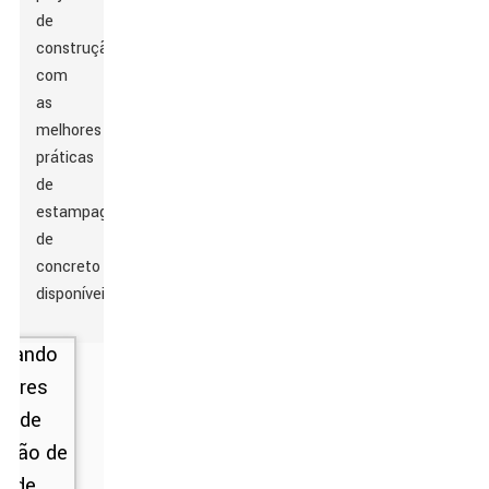
de
construção
com
as
melhores
práticas
de
estampagem
de
concreto
disponíveis!