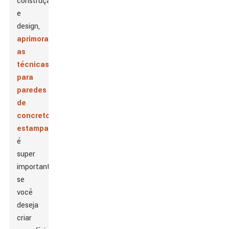
construção
e
design,
aprimorando
as
técnicas
para
paredes
de
concreto
estampado
é
super
importante
se
você
deseja
criar