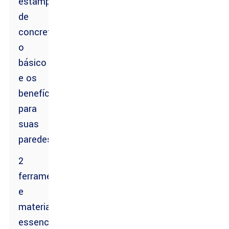
estampagem
de
concreto:
o
básico
e os
benefícios
para
suas
paredes
2
ferramentas
e
materiais
essenciais