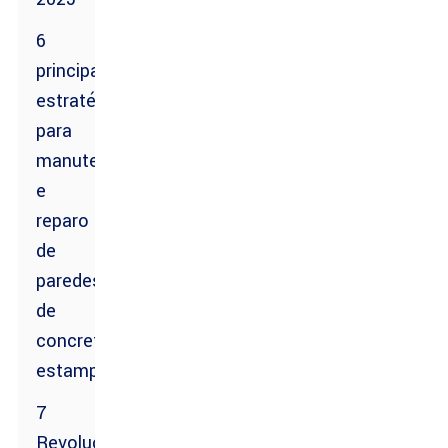
6
principais
estratégias
para
manutenção
e
reparo
de
paredes
de
concreto
estampado
7
Revolucionando