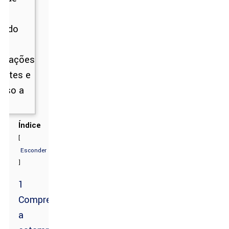
Índice
[
Esconder
]
1
Compreendendo
a