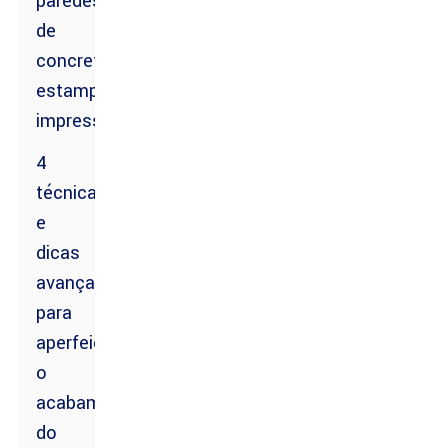
paredes
de
concreto
estampado
impressionantes
4
técnicas
e
dicas
avançadas
para
aperfeiçoar
o
acabamento
do