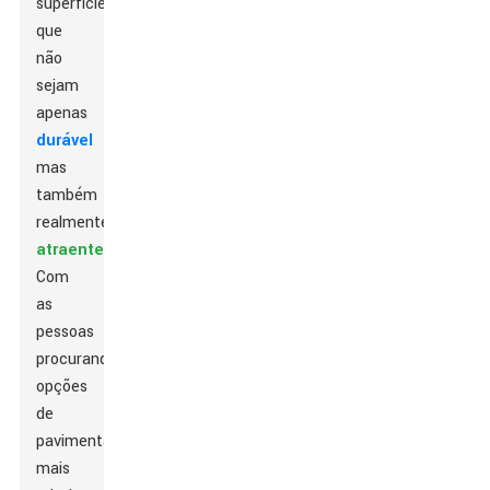
superfícies
que
não
sejam
apenas
durável
mas
também
realmente
atraente
.
Com
as
pessoas
procurando
opções
de
pavimentação
mais