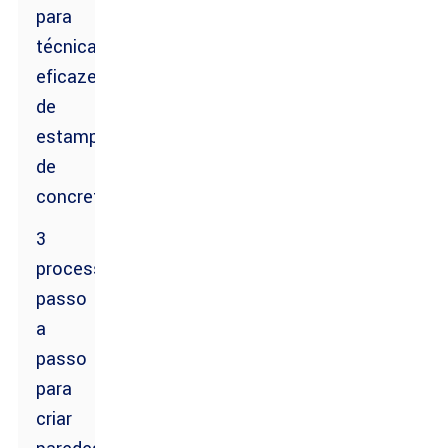
para
técnicas
eficazes
de
estampagem
de
concreto
3
processos
passo
a
passo
para
criar