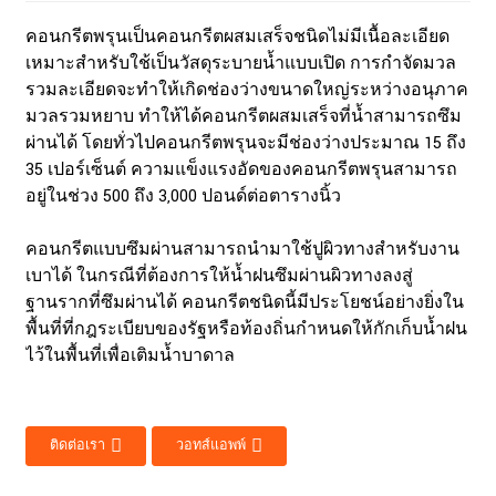
คอนกรีตพรุนเป็นคอนกรีตผสมเสร็จชนิดไม่มีเนื้อละเอียด
เหมาะสำหรับใช้เป็นวัสดุระบายน้ำแบบเปิด การกำจัดมวล
รวมละเอียดจะทำให้เกิดช่องว่างขนาดใหญ่ระหว่างอนุภาค
มวลรวมหยาบ ทำให้ได้คอนกรีตผสมเสร็จที่น้ำสามารถซึม
ผ่านได้ โดยทั่วไปคอนกรีตพรุนจะมีช่องว่างประมาณ 15 ถึง
35 เปอร์เซ็นต์ ความแข็งแรงอัดของคอนกรีตพรุนสามารถ
อยู่ในช่วง 500 ถึง 3,000 ปอนด์ต่อตารางนิ้ว
คอนกรีตแบบซึมผ่านสามารถนำมาใช้ปูผิวทางสำหรับงาน
เบาได้ ในกรณีที่ต้องการให้น้ำฝนซึมผ่านผิวทางลงสู่
ฐานรากที่ซึมผ่านได้ คอนกรีตชนิดนี้มีประโยชน์อย่างยิ่งใน
พื้นที่ที่กฎระเบียบของรัฐหรือท้องถิ่นกำหนดให้กักเก็บน้ำฝน
ไว้ในพื้นที่เพื่อเติมน้ำบาดาล
ติดต่อเรา
วอทส์แอพพ์