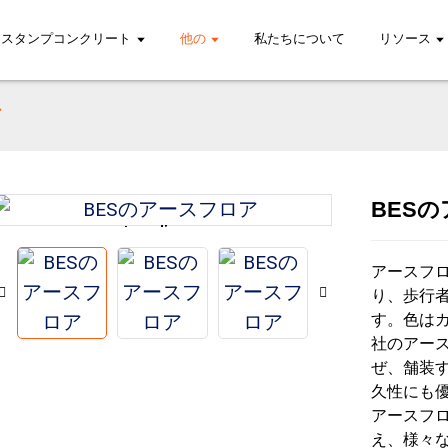
スタンプコンクリート
他の
私たちについて
リソース
ア
BES
Loading...
Loading...
アースフ
り、歩行
す。色は
社のアー
ぜ、舗装
久性にも
アースフ
え、様々