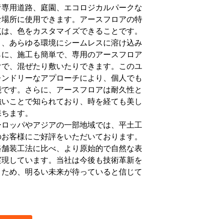
者専用道路、庭園、エコロジカルパークな
な場所に使用できます。アースフロアの特
点は、色をカスタマイズできることです。
り、あらゆる環境にシームレスに溶け込み
らに、施工も簡単で、専用のアースフロア
けで、混ぜたり敷いたりできます。このユ
レンドリーなアプローチにより、個人でも
能です。さらに、アースフロアは耐久性と
強いことで知られており、時を経ても美し
保ちます。
ーロッパやアジアの一部地域では、平土工
のお客様にご好評をいただいております。
路舗装工法に比べ、より原始的で自然な表
実現しています。当社は今後も技術革新を
くため、明るい未来が待っていると信じて