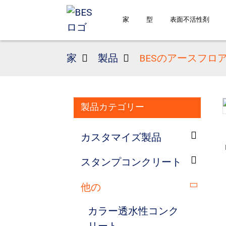
家
型
表面不活性剤
家
製品
BESのアースフロ
製品カテゴリー
Loading...
Loading...
カスタマイズ製品
スタンプコンクリート
他の
カラー透水性コンク