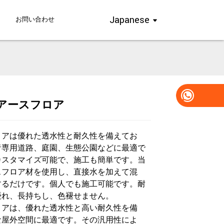
Japanese
お問い合わせ
のアースフロア
Loading...
Loading...
Loading..
Loading..
ロアは優れた透水性と耐久性を備えてお
者専用道路、庭園、生態公園などに最適で
カスタマイズ可能で、施工も簡単です。当
スフロア材を使用し、直接水を加えて混
するだけです。個人でも施工可能です。耐
優れ、長持ちし、色褪せません。
ロアは、優れた透水性と高い耐久性を備
な屋外空間に最適です。その汎用性によ