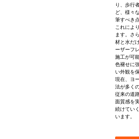
り、歩行
ど、様々
筆すべき
これによ
ます。さ
材と水だ
ーザーフ
施工が可
色褪せに
い外観を
現在、ヨ
法が多く
従来の道
面質感を
続けてい
います。