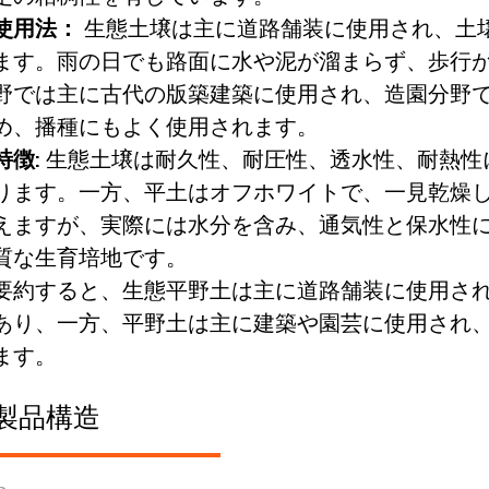
使用法：
生態土壌は主に道路舗装に使用され、土
ます。雨の日でも路面に水や泥が溜まらず、歩行
野では主に古代の版築建築に使用され、造園分野
め、播種にもよく使用されます。
特徴:
生態土壌は耐久性、耐圧性、透水性、耐熱性に
ります。一方、平土はオフホワイトで、一見乾燥
えますが、実際には水分を含み、通気性と保水性
質な生育培地です。
要約すると、生態平野土は主に道路舗装に使用さ
あり、一方、平野土は主に建築や園芸に使用され
ます。
製品構造