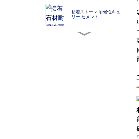
粘着ストーン 耐候性キュ
リー セメント
BESカラー透水性コンクリ
ート材料
土間素材