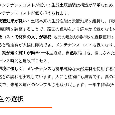
メンテナンスコストが低い：生態土壌舗装は構造が簡単なため
ンテナンスコストが低く抑えられます。
景観効果が良い
：土壌本来の生態性能と景観効果を維持し、雨
加顔料を調整することで、路面の色彩をより鮮やかで豊かなも
低コストで材料の入手が容易
: 地元の建設現場の砂を直接使用
ると輸送費が大幅に節約でき、メンテナンスコストも低くなり
工期が短く施工が簡単
: 一体型道路、自然収縮目地、復元され
ナンス時間と建設プロセス。
環境に優しく、メンテナンスも簡単
純粋な天然素材を使用する
然との調和を実現しています。人にも植物にも無害です。真の
装で、未舗装道路のシンプルさを取り戻します。一年中雑草が
色の選択