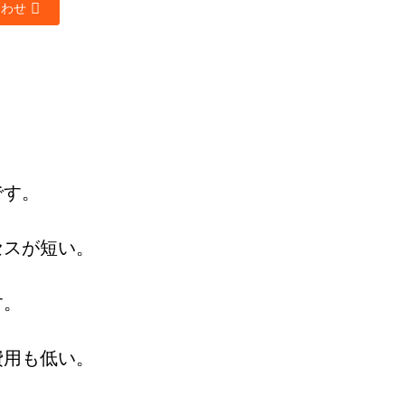
合わせ
です。
セスが短い。
す。
費用も低い。