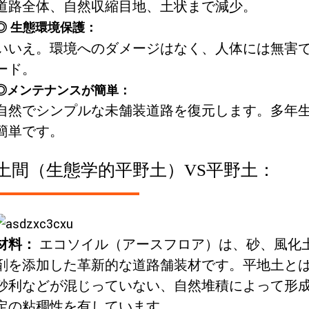
道路全体、自然収縮目地、土状まで減少。
◎ 生態環境保護：
いいえ。環境へのダメージはなく、人体には無害
ード。
◎メンテナンスが簡単：
自然でシンプルな未舗装道路を復元します。多年
簡単です。
土間（生態学的平野土）VS平野土：
材料：
エコソイル（アースフロア）は、砂、風化
剤を添加した革新的な道路舗装材です。平地土と
砂利などが混じっていない、自然堆積によって形
定の粘稠性を有しています。