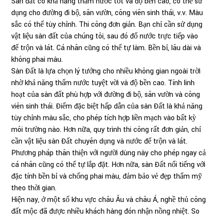
Sàn đất có khả năng thấm nước tốt và độ bền cao, có thể sử
dụng cho đường đi bộ, sân vườn, công viên sinh thái, v.v. Màu
sắc có thể tùy chỉnh. Thi công đơn giản. Bạn chỉ cần sử dụng
vật liệu sàn đất của chúng tôi, sau đó đổ nước trực tiếp vào
để trộn và lát. Cá nhân cũng có thể tự làm. Bền bỉ, lâu dài và
không phai màu.
Sàn Đất là lựa chọn lý tưởng cho nhiều không gian ngoài trời
nhờ khả năng thấm nước tuyệt vời và độ bền cao. Tính linh
hoạt của sàn đất phù hợp với đường đi bộ, sân vườn và công
viên sinh thái. Điểm đặc biệt hấp dẫn của sàn Đất là khả năng
tùy chỉnh màu sắc, cho phép tích hợp liền mạch vào bất kỳ
môi trường nào. Hơn nữa, quy trình thi công rất đơn giản, chỉ
cần vật liệu sàn Đất chuyên dụng và nước để trộn và lát.
Phương pháp thân thiện với người dùng này cho phép ngay cả
cá nhân cũng có thể tự lắp đặt. Hơn nữa, sàn Đất nổi tiếng với
đặc tính bền bỉ và chống phai màu, đảm bảo vẻ đẹp thẩm mỹ
theo thời gian.
Hiện nay, ở một số khu vực châu Âu và châu Á, nghề thủ công
đất mộc đã được nhiều khách hàng đón nhận nồng nhiệt. So