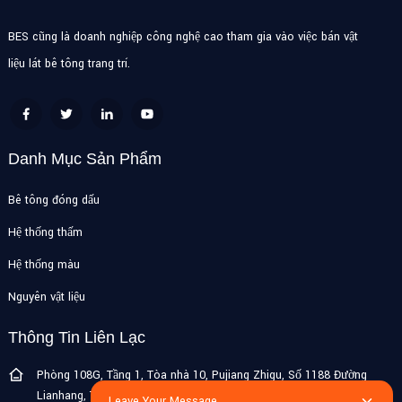
BES cũng là doanh nghiệp công nghệ cao tham gia vào việc bán vật
liệu lát bê tông trang trí.
Danh Mục Sản Phẩm
Bê tông đóng dấu
Hệ thống thấm
Hệ thống màu
Nguyên vật liệu
Thông Tin Liên Lạc
Phòng 108G, Tầng 1, Tòa nhà 10, Pujiang Zhigu, Số 1188 Đường
Lianhang, Thị trấn Pujiang, Quận Minhang, Thượng Hải, Trung
Leave Your Message