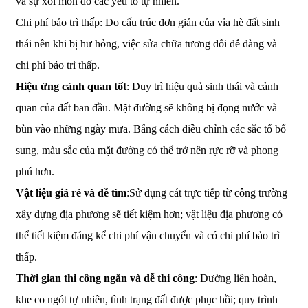
và sự xói mòn do các yếu tố tự nhiên.
Chi phí bảo trì thấp: Do cấu trúc đơn giản của vỉa hè đất sinh
thái nên khi bị hư hỏng, việc sửa chữa tương đối dễ dàng và
chi phí bảo trì thấp.
Hiệu ứng cảnh quan tốt
: Duy trì hiệu quả sinh thái và cảnh
quan của đất ban đầu. Mặt đường sẽ không bị đọng nước và
bùn vào những ngày mưa. Bằng cách điều chỉnh các sắc tố bổ
sung, màu sắc của mặt đường có thể trở nên rực rỡ và phong
phú hơn.
Vật liệu giá rẻ và dễ tìm
:Sử dụng cát trực tiếp từ công trường
xây dựng địa phương sẽ tiết kiệm hơn; vật liệu địa phương có
thể tiết kiệm đáng kể chi phí vận chuyển và có chi phí bảo trì
thấp.
Thời gian thi công ngắn và dễ thi công
: Đường liên hoàn,
khe co ngót tự nhiên, tình trạng đất được phục hồi; quy trình