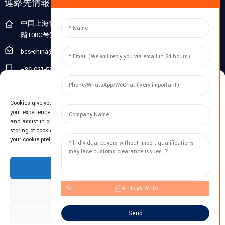
連絡先情報
中国上海市閔行区浦江鎮連航路1188号、浦江志谷ビル10、1
階108G号室
bes-china@besdeconcrete.com
+86 021-51692846
Manage Cookie Consent
0086 18321330829
Cookies give you a personalized experience. Cookie files help us to enhance
問い合わせ
your experience using our website, simplify navigation, keep our website safe,
and assist in our marketing efforts. By clicking "Accept", you agree to the
storing of cookies on your device for these purposes. Click "Adjust" to adjust
メールアドレスを入力すると、最新の情報プランをお送りします。
your cookie preferences. For more information, review our Cookies Policy.
今すぐお問い合わせ
Accept
AI Helps Write
Deny
Adjust
Send
著作権 © 2023 BES All Rights Reserved. -
サイトマップ
-
トップブログ