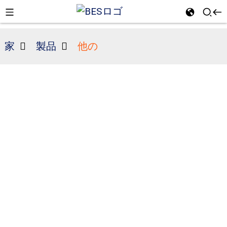
家
製品
他の
n