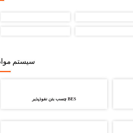
سیستم مواد
چسب بتن نفوذپذیر BES