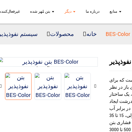
منابع
درباره ما
دیگر
بتن مُهر شده
غیرفعال‌کنن
بتن نفوذپذیر BES-Color
خانه
محصولات
سیستم نفوذپذیر
Loading...
Loading...
ست که برای
 باز در نظر
 یک ساختار
 درشت ایجاد
در برابر آب
نفوذپذیر است. یک مخلوط بتن متخلخل معمولی، 15 تا 35
فشاری بتن