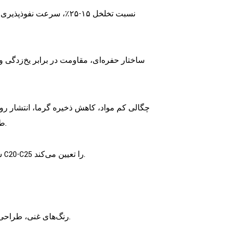
ساختار حفره‌ای، مقاومت در برابر یخ‌زدگی 
چگالی کم مواد، کاهش ذخیره گرما، انتشار رو ب
طوری که عملکرد جذب و ذخیره گرما نزدیک به پوشش گیاهی زمین باشد.
شناسایی آژانس ملی آزمایش، ظرفیت باربری استاندارد یاتاقان‌های بتنی C20-C25 را تعیین می‌کند.
رنگ‌های غنی، طراحی قابل تغییر، برای مطابقت با سفارشی‌سازی الگوی شخصی‌سازی شده.