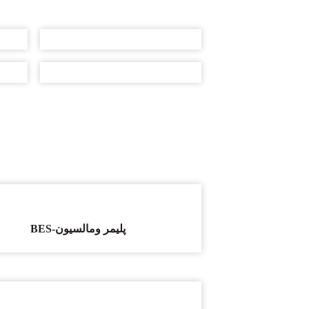
BES-پلیمر
و
مالسیون