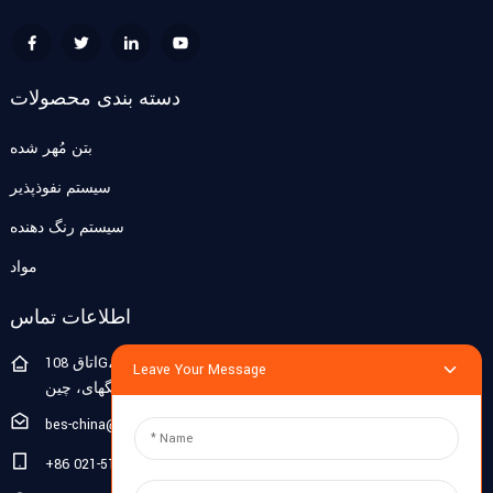
دسته بندی محصولات
بتن مُهر شده
سیستم نفوذپذیر
سیستم رنگ دهنده
مواد
اطلاعات تماس
اتاق 108G، طبقه 1، ساختمان 10، پوجیانگ ژیگو، خیابان لیان هانگ
Leave Your Message
شماره 1188، شهر پوجیانگ، منطقه مینهنگ، شانگهای، چین
bes-china@besdeconcrete.com
‎+86 021-51692846‎