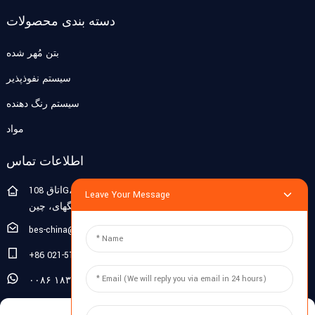
دسته بندی محصولات
بتن مُهر شده
سیستم نفوذپذیر
سیستم رنگ دهنده
مواد
اطلاعات تماس
اتاق 108G، طبقه 1، ساختمان 10، پوجیانگ ژیگو، خیابان لیان هانگ
Leave Your Message
شماره 1188، شهر پوجیانگ، منطقه مینهنگ، شانگهای، چین
bes-china@besdeconcrete.com
‎+86 021-51692846‎
۰۰۸۶ ۱۸۳۲۱۳۳۰۸۲۹
استعلام