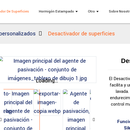
dor De Superficies
Hormigón Estampado
Otro
Sobre Nosot
personalizados
Desactivador de superficies
De
El Desactiv
Loading...
Loading...
facilita y 
lavada.
endurecimi
control má
Funci
Si