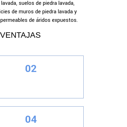
 lavada, suelos de piedra lavada,
icies de muros de piedra lavada y
 permeables de áridos expuestos.
 VENTAJAS
02
cula de polímero reduce la pérdida de
humedad.
04