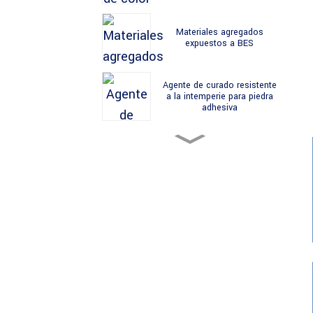
Materiales agregados
expuestos a BES
Agente de curado resistente
a la intemperie para piedra
adhesiva
Materiales de hormigón
permeables al color BES
Materiales para suelos de
tierra