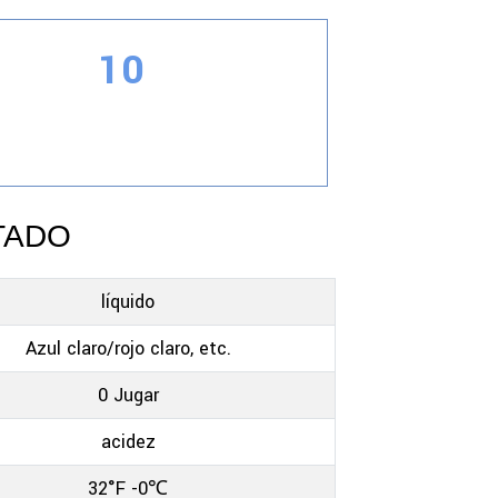
10
e de disolventes, soluble en agua.
TADO
líquido
Azul claro/rojo claro, etc.
0 Jugar
acidez
32°F -0℃