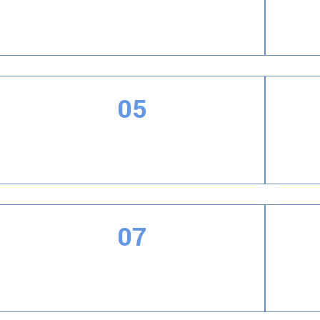
Prolongar el tiempo de retardo para aumentar
la estabilidad
05
Cumple con los estándares de compuestos
For
volátiles COV
07
La construcción se puede realizar tanto en
La p
condiciones de temperatura alta como baja.
co