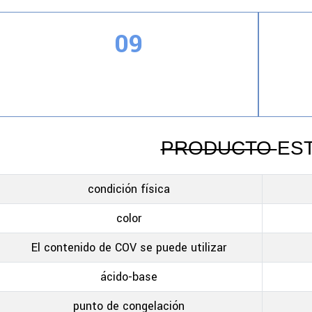
09
Proteger el hormigón recién vertido de la
Libr
erosión del agua de lluvia
PRODUCTO
ES
condición física
color
El contenido de COV se puede utilizar
ácido-base
punto de congelación