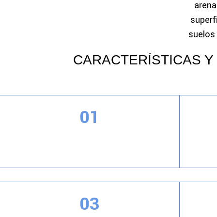
arena
superf
suelos
CARACTERÍSTICAS Y
01
Controlar la profundidad del agregado
La pelí
expuesto
03