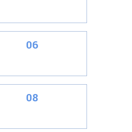
Alta cobertura
06
mación de película, secado rápido.
08
rofundidad del agregado expuesto
incide con el color del material.