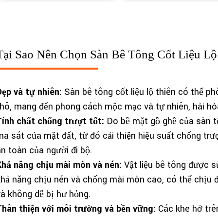
Tại Sao Nên Chọn Sàn Bê Tông Cốt Liệu L
Đẹp và tự nhiên:
Sàn bê tông cốt liệu lộ thiên có thể ph
thô, mang đến phong cách mộc mạc và tự nhiên, hài hò
Tính chất chống trượt tốt:
Do bề mặt gồ ghề của sàn tổ
ma sát của mặt đất, từ đó cải thiện hiệu suất chống tr
an toàn của người đi bộ.
Khả năng chịu mài mòn và nén:
Vật liệu bê tông được sử
khả năng chịu nén và chống mài mòn cao, có thể chịu đ
và không dễ bị hư hỏng.
Thân thiện với môi trường và bền vững:
Các khe hở trên