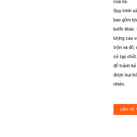
của nó.
Quy trình sả
bao gồm lựa 
bước khác. K
lượng cao v
trộn và đổ,
có tạp chất
để tránh bê
được loại bỏ
nhiên.
LIÊN HỆ