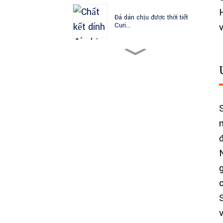
Đá dán chịu được thời tiết
Curi...
Vật liệu bê tông thấm màu
BES
Vật liệu sàn đất
g