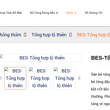
Hoạt Tính Bề Mặt
Bê Tông Đóng Dấu
Khác
Về Chúng Tôi
thống thấm
Tổng hợp lộ thiên
BES-Tổng hợp lộ
BES-Tổ
Loading...
Loading...
Sàn bê tông
bê tông đặc 
bật cốt liệu
thường. Phư
tông vẻ ngo