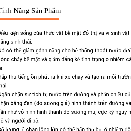
Tính Năng Sản Phẩm
Điều kiện sống của thực vật bề mặt đô thị và vi sinh vật
ằng sinh thái.
Nó có thể giảm gánh nặng cho hệ thống thoát nước đư
dòng chảy bề mặt và giảm đáng kể tình trạng ô nhiễm c
a.
Hấp thụ tiếng ồn phát ra khi xe chạy và tạo ra môi trườn
mái.
Ngăn chặn sự tích tụ nước trên đường và phản chiếu c
chặn băng đen (do sương giá) hình thành trên đường 
gần như vô hình hình thành do sương mù, cực kỳ nguy hi
ộ và người đi bộ.
Số lượng lỗ chân lông lớn có thể hấp thụ bụi ô nhiễm đô