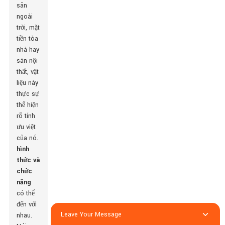
sân
ngoài
trời, mặt
tiền tòa
nhà hay
sàn nội
thất, vật
liệu này
thực sự
thể hiện
rõ tính
ưu việt
của nó.
hình
thức và
chức
năng
có thể
đến với
Leave Your Message
nhau.