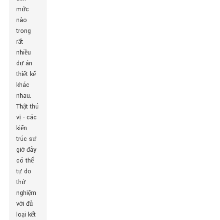
mức
nào
trong
rất
nhiều
dự án
thiết kế
khác
nhau.
Thật thú
vị - các
kiến ​​
trúc sư
giờ đây
có thể
tự do
thử
nghiệm
với đủ
loại kết