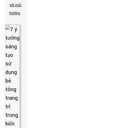
với môi
trường
.