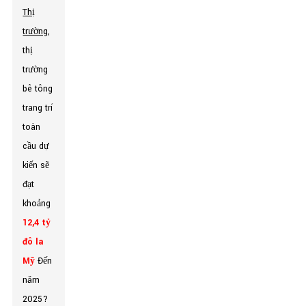
Thị
trường
,
thị
trường
bê tông
trang trí
toàn
cầu dự
kiến ​​sẽ
đạt
khoảng
12,4 tỷ
đô la
Mỹ
Đến
năm
2025?