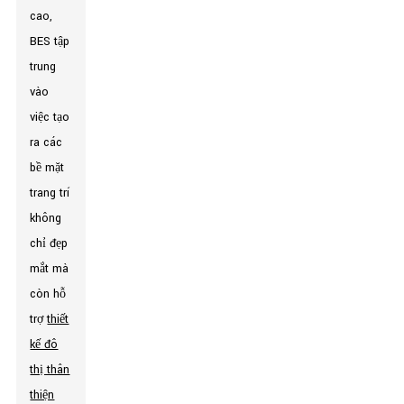
cao,
BES tập
trung
vào
việc tạo
ra các
bề mặt
trang trí
không
chỉ đẹp
mắt mà
còn hỗ
trợ
thiết
kế đô
thị thân
thiện