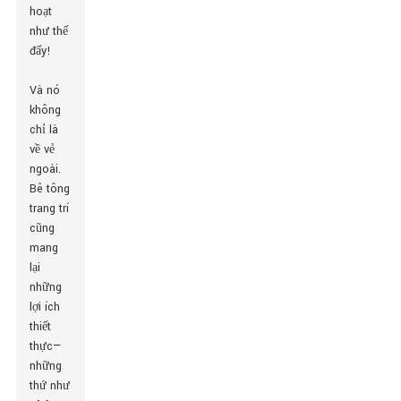
hoạt
như thế
đấy!
Và nó
không
chỉ là
về vẻ
ngoài.
Bê tông
trang trí
cũng
mang
lại
những
lợi ích
thiết
thực—
những
thứ như