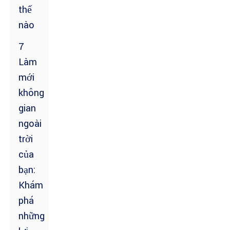
thế
nào
7
Làm
mới
không
gian
ngoài
trời
của
bạn:
Khám
phá
những