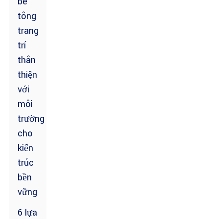
bê
tông
trang
trí
thân
thiện
với
môi
trường
cho
kiến ​​
trúc
bền
vững
6 lựa