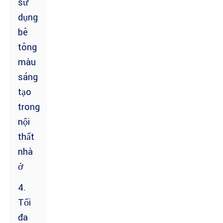
sử
dụng
bê
tông
màu
sáng
tạo
trong
nội
thất
nhà
ở
4.
Tối
đa