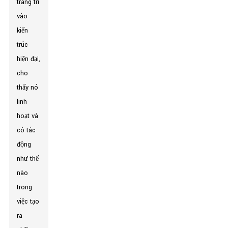
trang trí
vào
kiến ​​
trúc
hiện đại,
cho
thấy nó
linh
hoạt và
có tác
động
như thế
nào
trong
việc tạo
ra