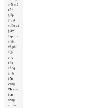
mắt mà
còn
giúp
thoát
nước và
giảm
hấp thụ
nhiệt,
rất phù
hợp
cho
các
công
trình
bền
vững.
Cho dù
bạn
đang
nói về