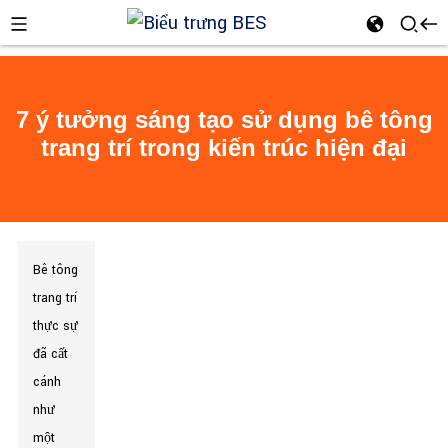
7 ý tưởng sáng tạo sử dụng bê tông
trang trí trong kiến ​​trúc hiện đại
n
Bê tông
trang trí
thực sự
đã cất
cánh
như
một