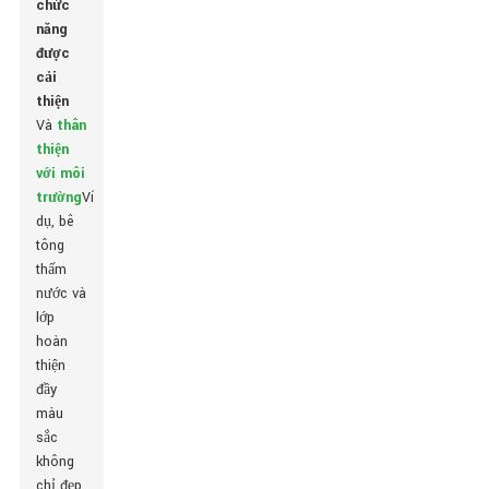
chức
năng
được
cải
thiện
Và
thân
thiện
với môi
trường
Ví
dụ, bê
tông
thấm
nước và
lớp
hoàn
thiện
đầy
màu
sắc
không
chỉ đẹp