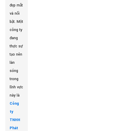
đẹp mắt
và nổi
bật. Một
công ty
đang
thực sự
tạo nên
làn
sóng
trong
lĩnh vực
này là
Công
ty
TNHH
Phát