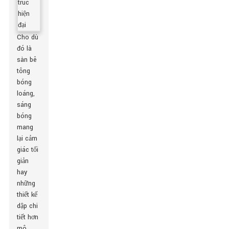
Cho dù
đó là
sàn bê
tông
bóng
loáng,
sáng
bóng
mang
lại cảm
giác tối
giản
hay
những
thiết kế
dập chi
tiết hơn
mô