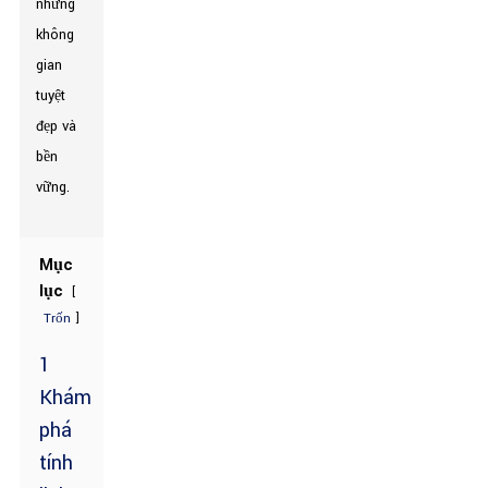
những
không
gian
tuyệt
đẹp và
bền
vững.
Mục
lục
[
]
Trốn
1
Khám
phá
tính