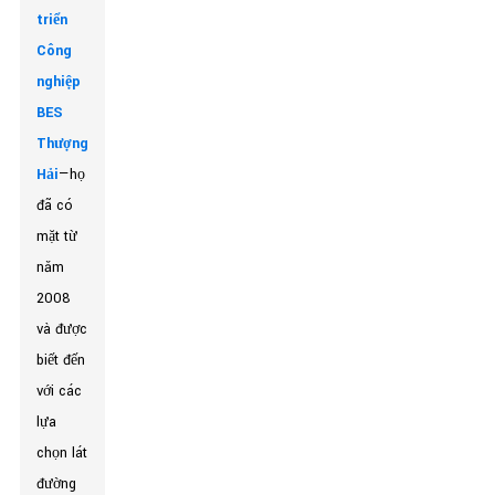
triển
Công
nghiệp
BES
Thượng
Hải
—họ
đã có
mặt từ
năm
2008
và được
biết đến
với các
lựa
chọn lát
đường