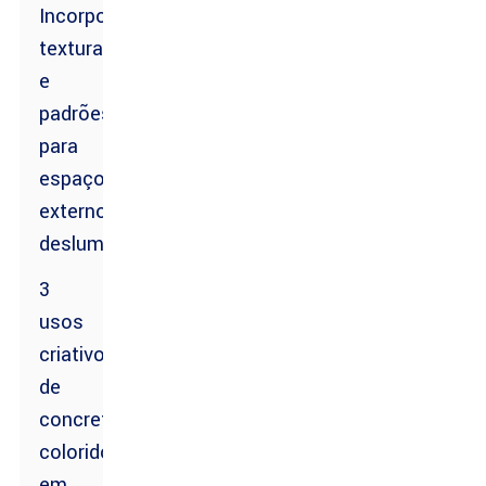
Incorporando
texturas
e
padrões
para
espaços
externos
deslumbrantes
3
usos
criativos
de
concreto
colorido
em