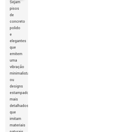
Sejam
pisos
de
concreto
polido
e
elegantes
que
emitem
uma
vibração
minimalista
ou
designs
estampados
mais
detalhados
que
imitam
materiais
naturais,