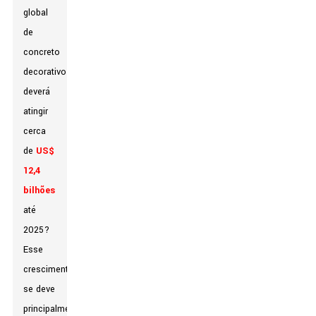
global
de
concreto
decorativo
deverá
atingir
cerca
de
US$
12,4
bilhões
até
2025?
Esse
crescimento
se deve
principalmente