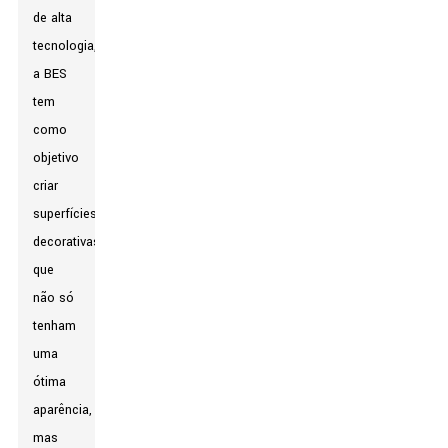
de alta
tecnologia,
a BES
tem
como
objetivo
criar
superfícies
decorativas
que
não só
tenham
uma
ótima
aparência,
mas