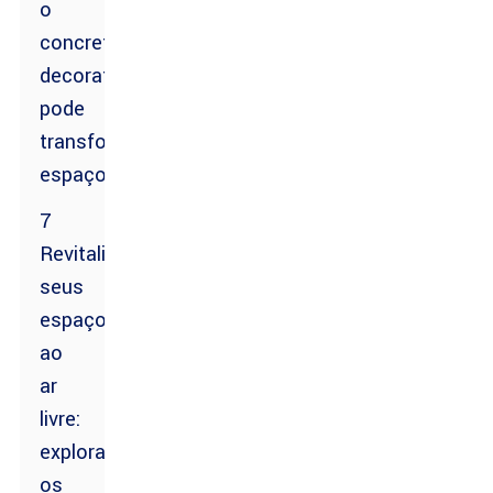
o
concreto
decorativo
pode
transformar
espaços
7
Revitalize
seus
espaços
ao
ar
livre:
explorando
os