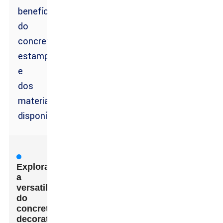
benefícios
do
concreto
estampado
e
dos
materiais
disponíveis
Explorando
a
versatilidade
do
concreto
decorativo