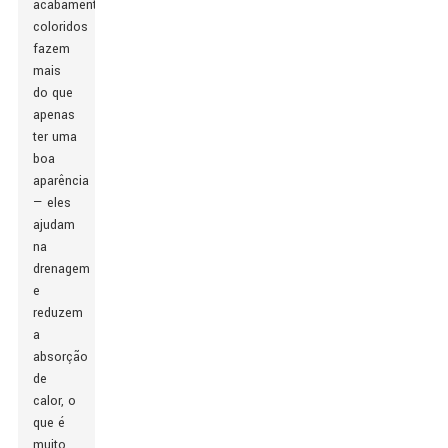
acabamentos
coloridos
fazem
mais
do que
apenas
ter uma
boa
aparência
— eles
ajudam
na
drenagem
e
reduzem
a
absorção
de
calor, o
que é
muito