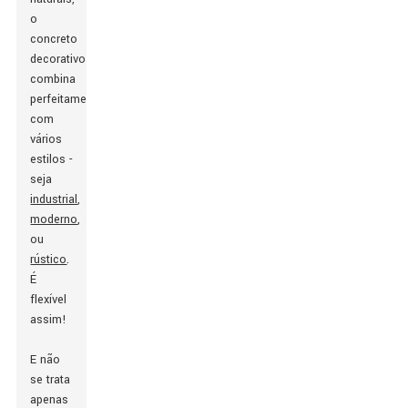
o
concreto
decorativo
combina
perfeitamente
com
vários
estilos -
seja
industrial
,
moderno
,
ou
rústico
.
É
flexível
assim!
E não
se trata
apenas