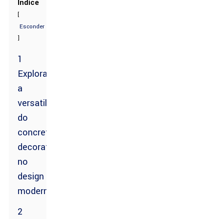
Índice
[
Esconder
]
1
Explorando
a
versatilidade
do
concreto
decorativo
no
design
moderno
2