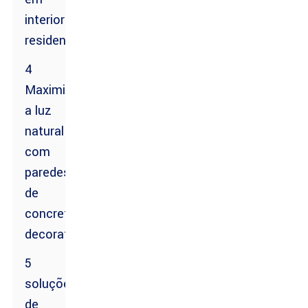
interiores
residenciais
4
Maximizando
a luz
natural
com
paredes
de
concreto
decorativas
5
soluções
de