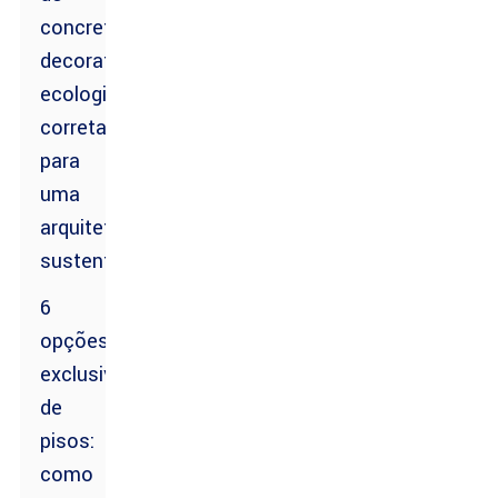
concreto
decorativo
ecologicamente
corretas
para
uma
arquitetura
sustentável
6
opções
exclusivas
de
pisos:
como