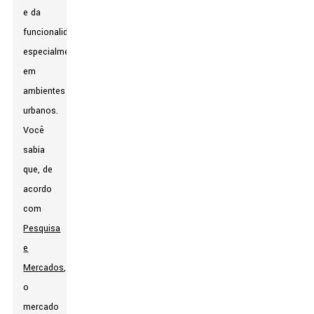
e da
funcionalidade,
especialmente
em
ambientes
urbanos.
Você
sabia
que, de
acordo
com
Pesquisa
e
Mercados
,
o
mercado