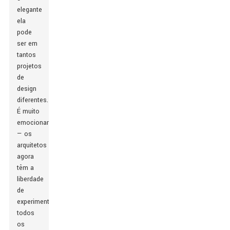
elegante
ela
pode
ser em
tantos
projetos
de
design
diferentes.
É muito
emocionante
— os
arquitetos
agora
têm a
liberdade
de
experimentar
todos
os