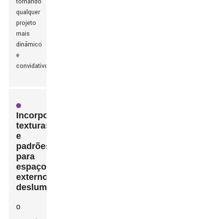
tornando
qualquer
projeto
mais
dinâmico
e
convidativo.
Incorporando
texturas
e
padrões
para
espaços
externos
deslumbrantes
O