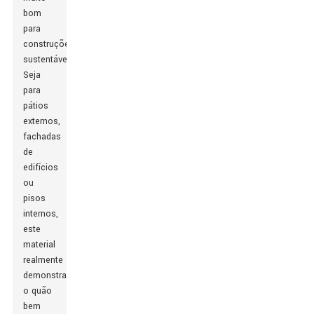
bom
para
construções
sustentáveis.
Seja
para
pátios
externos,
fachadas
de
edifícios
ou
pisos
internos,
este
material
realmente
demonstra
o quão
bem