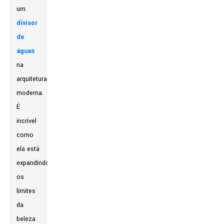
um
divisor
de
águas
na
arquitetura
moderna.
É
incrível
como
ela está
expandindo
os
limites
da
beleza