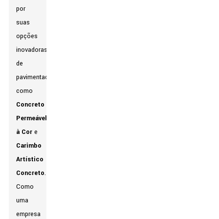
por
suas
opções
inovadoras
de
pavimentação,
como
Concreto
Permeável
à Cor
e
Carimbo
Artístico
Concreto
.
Como
uma
empresa