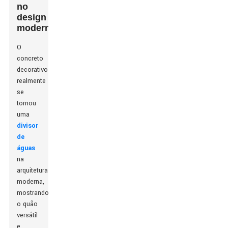
no
design
moderno
O
concreto
decorativo
realmente
se
tornou
uma
divisor
de
águas
na
arquitetura
moderna,
mostrando
o quão
versátil
e