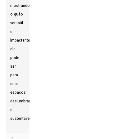
mostrando
o quão
versátil
e
impactante
ele
pode
ser
para
criar
espaços
deslumbrantes
e
sustentáveis.