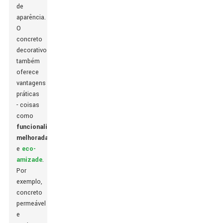
de
aparência.
O
concreto
decorativo
também
oferece
vantagens
práticas
- coisas
como
funcionalidade
melhorada
e
eco-
amizade
.
Por
exemplo,
concreto
permeável
e