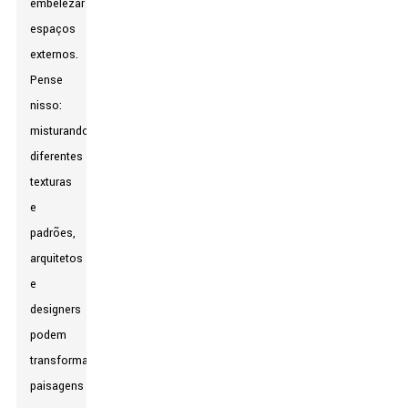
embelezar
espaços
externos.
Pense
nisso:
misturando
diferentes
texturas
e
padrões,
arquitetos
e
designers
podem
transformar
paisagens