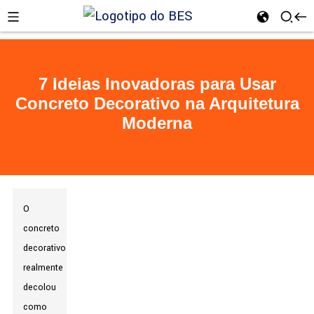
7 Ideias Inovadoras para Usar
Concreto Decorativo na Arquitetura
n
Moderna
O
concreto
decorativo
realmente
decolou
como