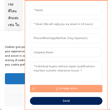
เจอ
ที่ไหน
สักแห่ง
เช่น ใน
International
Manage Cookie Consent
Cement
Review
Cookies give you a personalized experience. Cookie files help us to enhance
your experience using our website, simplify navigation, keep our website safe,
ว่า
and assist in our marketing efforts. By clicking "Accept", you agree to the
ความ
storing of cookies on your device for these purposes. Click "Adjust" to adjust
your cookie preferences. For more information, review our Cookies Policy.
แตก
ต่าง
Accept
ของสี
อาจ
AI Helps Write
Deny
ทำให้
Adjust
พื้นผิว
Send
คอนกรีต