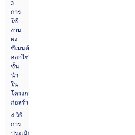
3
การ
ใช้
งาน
ผง
ซีเมนต์
ออกไซด์
ชั้น
นำ
ใน
โครงการ
ก่อสร้าง
4 วิธี
การ
ประเมิน