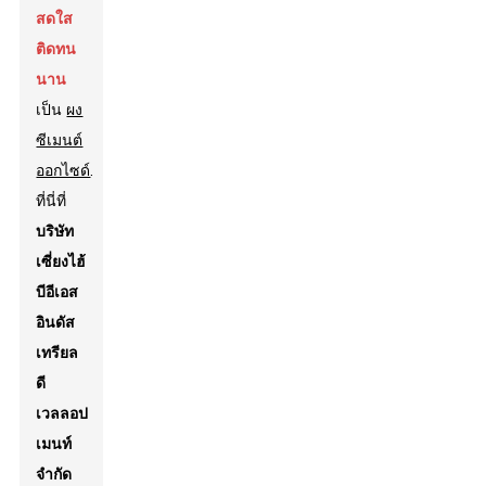
สดใส
ติดทน
นาน
เป็น
ผง
ซีเมนต์
ออกไซด์
.
ที่นี่ที่
บริษัท
เซี่ยงไฮ้
บีอีเอส
อินดัส
เทรียล
ดี
เวลลอป
เมนท์
จำกัด