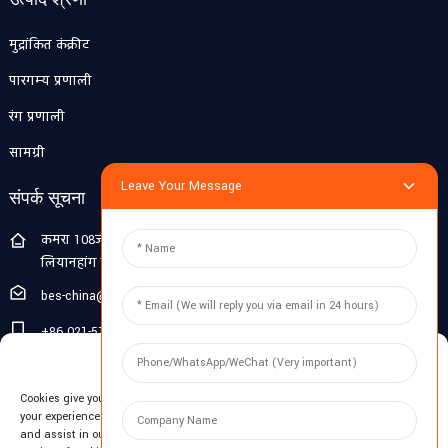
मुद्रांकित कंक्रीट
पारगम्य प्रणाली
रंग प्रणाली
सामग्री
Leave Your Message
संपर्क सूचना
कमरा 108जी, पहली मंजिल, बिल्डिंग 10, पुजियांग झिगु, नंबर 1188
लियानहांग रोड, पुजियांग टाउन, मिनहांग जिला, शंघाई, चीन
bes-china@besdeconcrete.com
+86 021-51692846
Manage Cookie Consent
0086 18321330829
Cookies give you a personalized experience. Cookie files help us to enhance
जाँच करना
your experience using our website, simplify navigation, keep our website safe,
and assist in our marketing efforts. By clicking "Accept", you agree to the