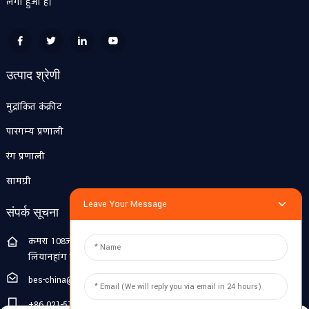
लगा हुआ है।
उत्पाद श्रेणी
मुद्रांकित कंक्रीट
पारगम्य प्रणाली
रंग प्रणाली
सामग्री
Leave Your Message
संपर्क सूचना
कमरा 108जी, पहली मंजिल, बिल्डिंग 10, पुजियांग झिगु, नंबर 1188
लियानहांग रोड, पुजियांग टाउन, मिनहांग जिला, शंघाई, चीन
bes-china@besdeconcrete.com
+86 021-51692846