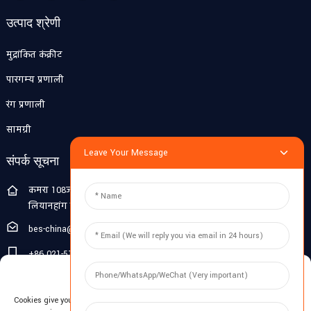
उत्पाद श्रेणी
मुद्रांकित कंक्रीट
पारगम्य प्रणाली
रंग प्रणाली
सामग्री
Leave Your Message
संपर्क सूचना
कमरा 108जी, पहली मंजिल, बिल्डिंग 10, पुजियांग झिगु, नंबर 1188
लियानहांग रोड, पुजियांग टाउन, मिनहांग जिला, शंघाई, चीन
bes-china@besdeconcrete.com
+86 021-51692846
Manage Cookie Consent
0086 18321330829
Cookies give you a personalized experience. Cookie files help us to enhance
जाँच करना