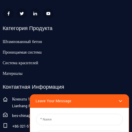
Категория Продукта
Штампованный бетон
Проницаемая система
Система красителей
Материалы
Контактная Информация
Комната 108G, 1-й этаж, корпус 10, Пуцзян Чжигу, № 1188
Leave Your Message
Lianhang Road, город Пуцзян, район Минхан, Шанхай, Китай
bes-china@besdeconcrete.com
+86 021-51692846