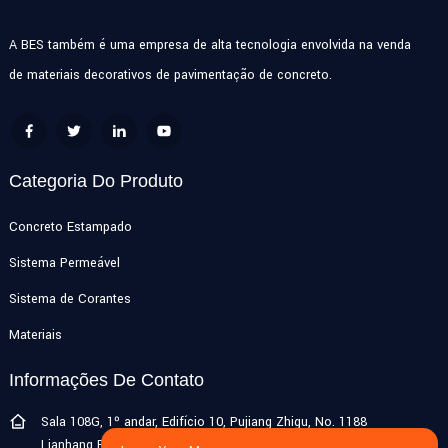
A BES também é uma empresa de alta tecnologia envolvida na venda
de materiais decorativos de pavimentação de concreto.
Categoria Do Produto
Concreto Estampado
Sistema Permeável
Sistema de Corantes
Materiais
Informações De Contato
Sala 108G, 1º andar, Edifício 10, Pujiang Zhigu, No. 1188
Lianhang Road, cidade de Pujiang, distrito de Minhang, Xangai,