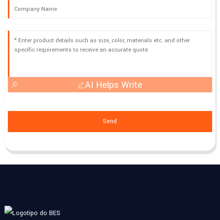
AI Helps Write
Send