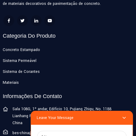
de materiais decorativos de pavimentação de concreto.
Categoria Do Produto
Concreto Estampado
Sistema Permeável
Sistema de Corantes
Materiais
Informações De Contato
Sala 108G, 1º andar, Edifício 10, Pujiang Zhigu, No. 1188
Lianhang Road, cidade de Pujiang, distrito de Minhang, Xangai,
Leave Your Message
China
bes-china@besdeconcrete.com