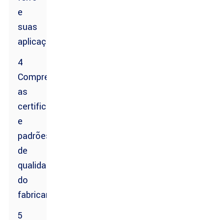
e
suas
aplicações
4
Compreendendo
as
certificações
e
padrões
de
qualidade
do
fabricante
5