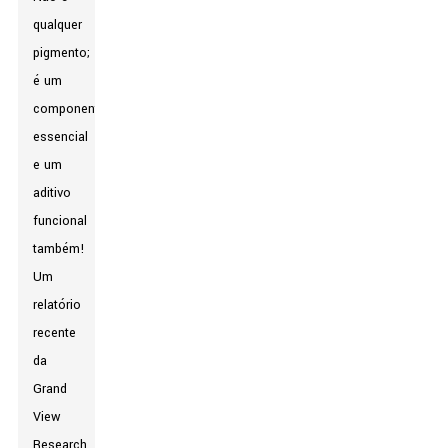
qualquer
pigmento;
é um
componente
essencial
e um
aditivo
funcional
também!
Um
relatório
recente
da
Grand
View
Research