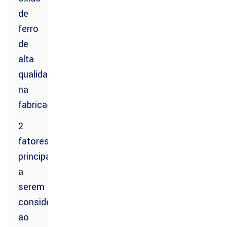
de
ferro
de
alta
qualidade
na
fabricação
2
fatores
principais
a
serem
considerados
ao