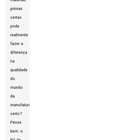
matérias-
primas
certas
pode
realmente
fazer a
diferença
na
qualidade
do
mundo
da
manufatura,
certo?
Pense
bem: o