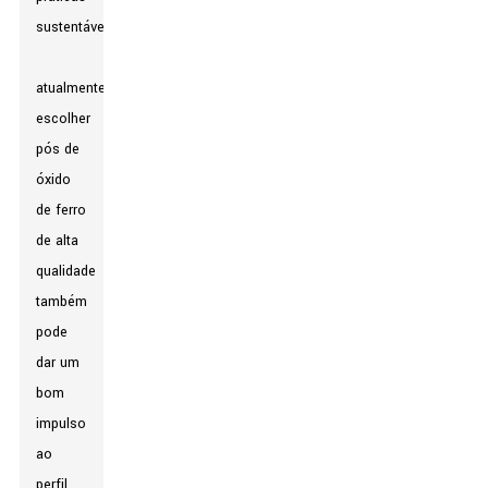
sustentáveis
atualmente,
escolher
pós de
óxido
de ferro
de alta
qualidade
também
pode
dar um
bom
impulso
ao
perfil