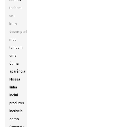
não só
tenham
um
bom
desempenho,
mas
também
uma
ótima
aparência!
Nossa
linha
inclui
produtos
incríveis
como