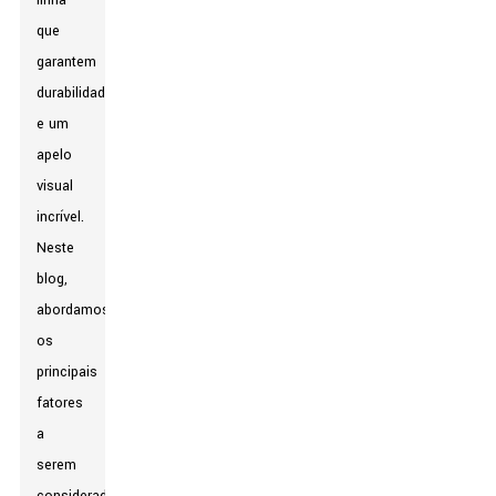
linha
que
garantem
durabilidade
e um
apelo
visual
incrível.
Neste
blog,
abordamos
os
principais
fatores
a
serem