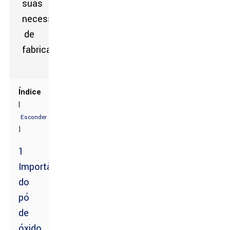
Índice
[
Esconder
]
1
Importância
do
pó
de
óxido