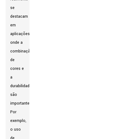
se
destacam
em
aplicações
onde a
combinação
de
cores e
a
durabilidade
são
importantes.
Por
exemplo,
o uso
de