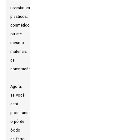
revestimentos,
plásticos,
cosméticos
ou até
mesmo
materiais
de
construção.
Agora,
se você
está
procurando
o pó de
óxido
de ferro