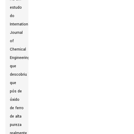
estudo
do
International
Journal
of
Chemical
Engineering
que
descobriu
que
pós de
óxido
de ferro
de alta
pureza
realmente