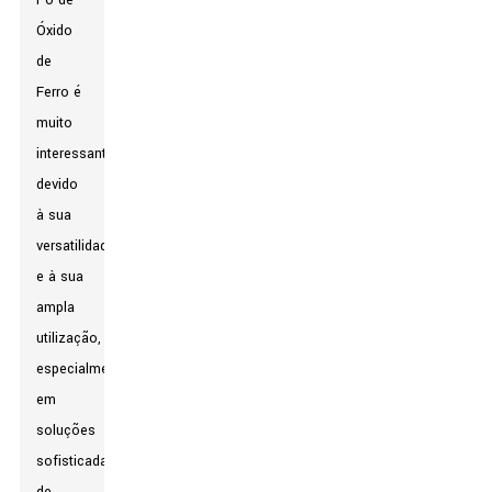
Pó de
Óxido
de
Ferro é
muito
interessante
devido
à sua
versatilidade
e à sua
ampla
utilização,
especialmente
em
soluções
sofisticadas