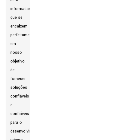
bem
informadas
que se
encaixem
perfeitamente
em
nosso
objetivo
de
fornecer
soluções
confiáveis
​​e
confiáveis
​​para o
desenvolvimento