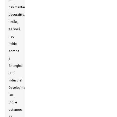
de
pavimentação
decorativa.
Então,
se você
não
sabia,
somos
a
Shanghai
BES
Industrial
Development
Co.,
Ltd. e
estamos