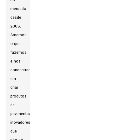
no
mercado
desde
2008.
Amamos
o que
fazemos
e nos
concentramos
em
criar
produtos
de
pavimentação
inovadores
que