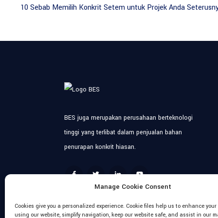
10 Sebab Memilih Konkrit Setem untuk Projek Anda Seterusn
BES juga merupakan perusahaan berteknologi
tinggi yang terlibat dalam penjualan bahan
penurapan konkrit hiasan.
Manage Cookie Consent
Cookies give you a personalized experience. Cookie files help us to enhance your
using our website, simplify navigation, keep our website safe, and assist in our 