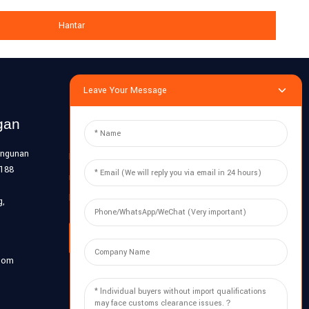
Hantar
Leave Your Message
gan
Siasatan
Bangunan
Masukkan e-mel anda dan kami akan
1188
menghantar pelan maklumat terkini
kepada anda.
g,
Siasatan Sekarang
com