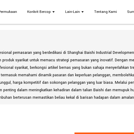
 Permukaan
Konkrit Bercop
Lain-Lain
Tentang Kami
Sum
esional pemasaran yang berdedikasi di Shanghai Baishi Industrial Developme
n produk syarikat untuk memacu strategi pemasaran yang inovatif. Dengan m
esional syarikat, berkongsi artikel bernas yang bukan sahaja menyerlahkan tr
au termasuk memahami dinamik pasaran dan keperluan pelanggan, membolehkan
ti unggul, harga kompetitif dan sokongan pelanggan yang luar biasa. Melalui
 penting dalam meningkatkan kehadiran dalam talian Baishi dan memupuk h
buhan berterusan memastikan beliau kekal di barisan hadapan dalam amalan p