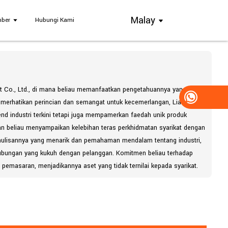
Malay
ber
Hubungi Kami
nt Co., Ltd., di mana beliau memanfaatkan pengetahuannya yang luas
emerhatikan perincian dan semangat untuk kecemerlangan, Liam kerap
end industri terkini tetapi juga mempamerkan faedah unik produk
 beliau menyampaikan kelebihan teras perkhidmatan syarikat dengan
 penulisannya yang menarik dan pemahaman mendalam tentang industri,
ubungan yang kukuh dengan pelanggan. Komitmen beliau terhadap
emasaran, menjadikannya aset yang tidak ternilai kepada syarikat.