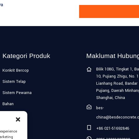
ya
Kategori Produk
Maklumat Hubun
Bilik 108G, Tingkat 1, 
Konkrit Bercop
10, Pujiang Zhigu, No. 
Sistem Telap
Lianhang Road, Bandar
Pujiang, Daerah Minhan
Sistem Pewarna
Shanghai, China
Bahan
bes-
Dasar Privasi
china@besdeconcrete.
+86 021-51692846
 experience
marketing