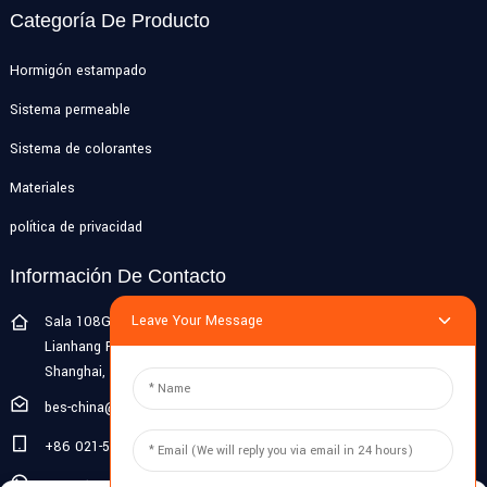
Categoría De Producto
Hormigón estampado
Sistema permeable
Sistema de colorantes
Materiales
política de privacidad
Información De Contacto
Leave Your Message
Sala 108G, primer piso, edificio 10, Pujiang Zhigu, No. 1188
Lianhang Road, ciudad de Pujiang, distrito de Minhang,
Shanghai, China
bes-china@besdeconcrete.com
+86 021-51692846
0086 18321330829