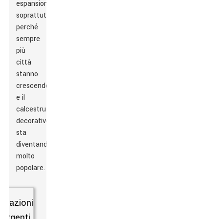
espansione,
soprattutto
perché
sempre
più
città
stanno
crescendo
e il
calcestruzzo
decorativo
sta
diventando
molto
popolare.