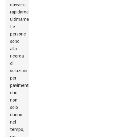
davvero
rapidamente
ultimamente.
Le
persone
sono
alla
ricerca
di
soluzioni
per
pavimenti
che
non
solo
durino
nel
tempo,
ma