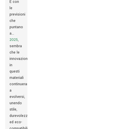
E con
le
previsioni
che
puntano
a...
2025
,
sembra
che le
innovazioni
in
questi
materiali
continueranno
a
evolversi,
unendo
stile,
durevolezza
ed eco-
compatibilità