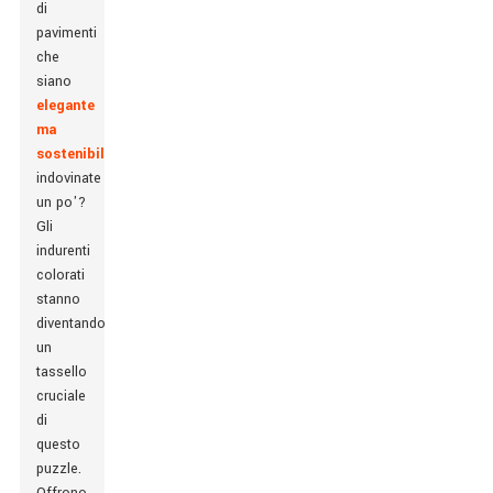
di
pavimenti
che
siano
elegante
ma
sostenibile
E
indovinate
un po'?
Gli
indurenti
colorati
stanno
diventando
un
tassello
cruciale
di
questo
puzzle.