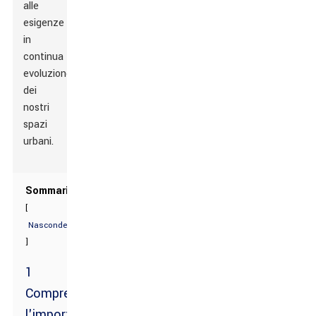
alle
esigenze
in
continua
evoluzione
dei
nostri
spazi
urbani.
Sommario
[
Nascondere
]
1
Comprendere
l'importanza