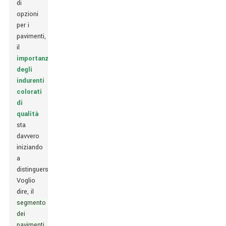
di
opzioni
per i
pavimenti,
il
importanza
degli
indurenti
colorati
di
qualità
sta
davvero
iniziando
a
distinguersi.
Voglio
dire, il
segmento
dei
pavimenti