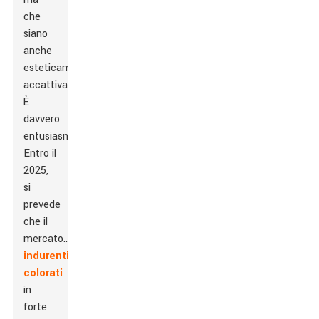
che
siano
anche
esteticamente
accattivanti.
È
davvero
entusiasmante!
Entro il
2025,
si
prevede
che il
mercato...
indurenti
colorati
in
forte