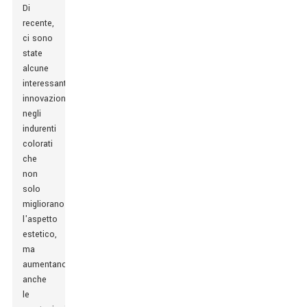
Di
recente,
ci sono
state
alcune
interessanti
innovazioni
negli
indurenti
colorati
che
non
solo
migliorano
l'aspetto
estetico,
ma
aumentano
anche
le