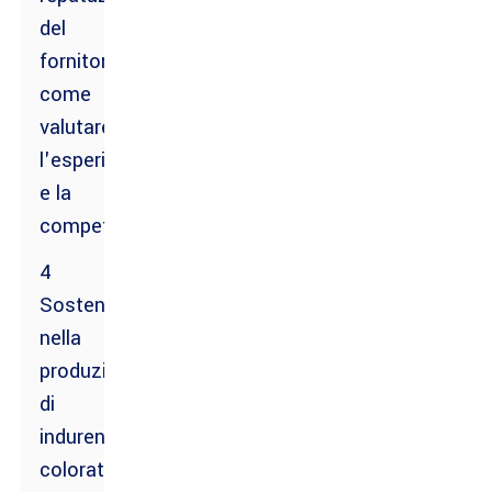
del
fornitore:
come
valutare
l'esperienza
e la
competenza
4
Sostenibilità
nella
produzione
di
indurenti
colorati: