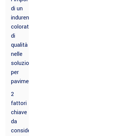
di un
indurente
colorato
di
qualità
nelle
soluzioni
per
pavimenti
2
fattori
chiave
da
considerare