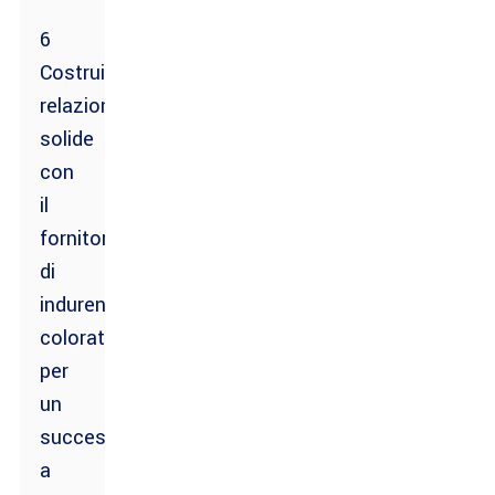
6
Costruire
relazioni
solide
con
il
fornitore
di
indurenti
colorati
per
un
successo
a