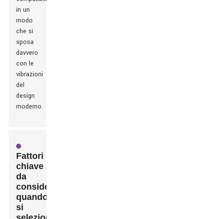
in un
modo
che si
sposa
davvero
con le
vibrazioni
del
design
moderno.
Fattori
chiave
da
considerare
quando
si
seleziona