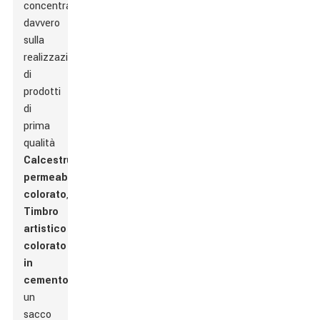
concentrano
davvero
sulla
realizzazione
di
prodotti
di
prima
qualità
Calcestruzzo
permeabile
colorato
,
Timbro
artistico
colorato
in
cemento
e
un
sacco