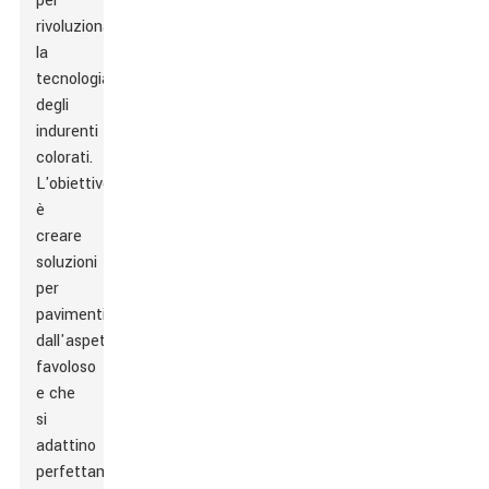
per
rivoluzionare
la
tecnologia
degli
indurenti
colorati.
L'obiettivo
è
creare
soluzioni
per
pavimenti
dall'aspetto
favoloso
e che
si
adattino
perfettamente