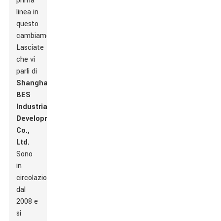
prima
linea in
questo
cambiamento.
Lasciate
che vi
parli di
Shanghai
BES
Industrial
Development
Co.,
Ltd.
Sono
in
circolazione
dal
2008 e
si