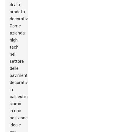
di altri
prodotti
decorativi.
Come
azienda
high-
tech
nel
settore
delle
pavimentazioni
decorative
in
calcestruzzo,
siamo
in una
posizione
ideale