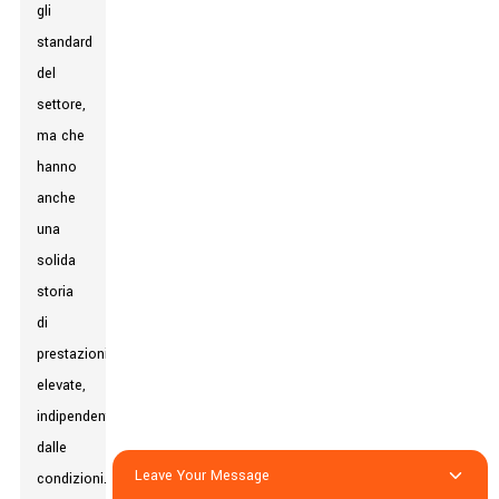
gli
standard
del
settore,
ma che
hanno
anche
una
solida
storia
di
prestazioni
elevate,
indipendentemente
dalle
Leave Your Message
condizioni.