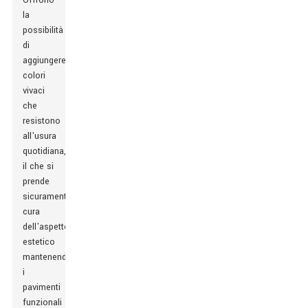
Offrono
la
possibilità
di
aggiungere
colori
vivaci
che
resistono
all'usura
quotidiana,
il che si
prende
sicuramente
cura
dell'aspetto
estetico
mantenendo
i
pavimenti
funzionali