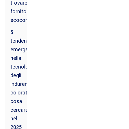
trovare
fornitori
ecocompatibili
5
tendenze
emergenti
nella
tecnologia
degli
indurenti
colorati:
cosa
cercare
nel
2025