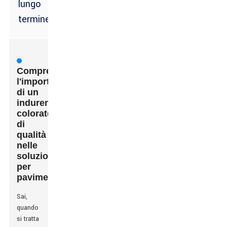
lungo
termine
Comprendere
l'importanza
di un
indurente
colorato
di
qualità
nelle
soluzioni
per
pavimenti
Sai,
quando
si tratta