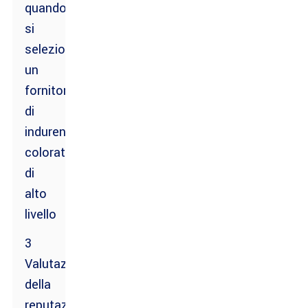
quando
si
seleziona
un
fornitore
di
indurenti
colorati
di
alto
livello
3
Valutazione
della
reputazione