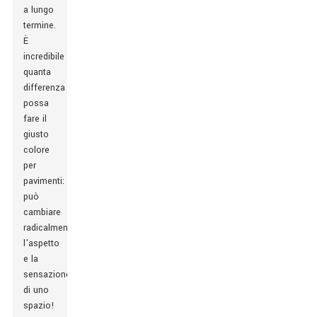
a lungo
termine.
È
incredibile
quanta
differenza
possa
fare il
giusto
colore
per
pavimenti:
può
cambiare
radicalmente
l'aspetto
e la
sensazione
di uno
spazio!