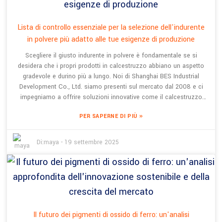
raggiungere gli attuali obiettivi di sostenibilità nello sviluppo
urbano. Guardando al futuro, credo davvero che la tecnologia
Imprint Mould abbia un enorme potenziale per rivoluzionare il
Lista di controllo essenziale per la selezione dell'indurente
mondo della produzione, portando una nuova ondata di creatività e
in polvere più adatto alle tue esigenze di produzione
praticità per il calcestruzzo decorativo. È sicuramente un momento
Scegliere il giusto indurente in polvere è fondamentale se si
entusiasmante per questo settore!
desidera che i propri prodotti in calcestruzzo abbiano un aspetto
gradevole e durino più a lungo. Noi di Shanghai BES Industrial
Development Co., Ltd. siamo presenti sul mercato dal 2008 e ci
impegniamo a offrire soluzioni innovative come il calcestruzzo
permeabile colorato, il calcestruzzo artistico colorato e la pietra
»
PER SAPERNE DI PIÙ
adesiva. Come azienda tecnologicamente avanzata,
comprendiamo perfettamente che scegliere il giusto indurente in
polvere può fare una grande differenza in termini di prestazioni e
Di:
maya
-
19 settembre 2025
durata dei materiali. Per aiutarvi, abbiamo stilato questa pratica
checklist, che evidenzia i fattori chiave da considerare nella scelta
di un indurente in polvere. Fattori come la compatibilità con i
materiali esistenti, le condizioni ambientali e il tipo di finitura
desiderata. Il nostro obiettivo? Aiutarvi a fare una scelta
consapevole che mantenga i vostri progetti in calcestruzzo
robusti, esteticamente gradevoli e durevoli.
Il futuro dei pigmenti di ossido di ferro: un'analisi