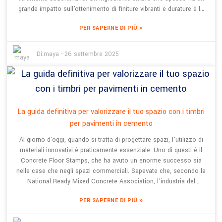
grande impatto sull'ottenimento di finiture vibranti e durature è la
polvere di ossido di cemento. Qui alla Shanghai BES Industrial
»
PER SAPERNE DI PIÙ
Development Co., Ltd., operiamo dal 2008, concentrandoci su
soluzioni per pavimentazioni come il calcestruzzo permeabile
colorato e il calcestruzzo con timbro artistico colorato. Siamo
Di:
maya
-
26 settembre 2025
un'azienda high-tech dedicata all'offerta di materiali decorativi in ​​
calcestruzzo di alta qualità, quindi comprendere i dettagli della
polvere di ossido di cemento è fondamentale. Non si tratta solo di
rendere le cose belle, ma anche di assicurarsi che resistano alla
prova del tempo e funzionino bene. In questo blog, condividerò
La guida definitiva per valorizzare il tuo spazio con i timbri
sette utili consigli su come scegliere la polvere di ossido di
per pavimenti in cemento
cemento giusta per dare un tocco di classe ai tuoi progetti,
unendo stile e durata e garantendo che tutto duri più a lungo e
Al giorno d'oggi, quando si tratta di progettare spazi, l'utilizzo di
abbia un aspetto migliore.
materiali innovativi è praticamente essenziale. Uno di questi è il
Concrete Floor Stamps, che ha avuto un enorme successo sia
nelle case che negli spazi commerciali. Sapevate che, secondo la
National Ready Mixed Concrete Association, l'industria del
calcestruzzo decorativo è cresciuta di circa il 12% ogni anno?
»
PER SAPERNE DI PIÙ
Questa crescita dimostra chiaramente quanto siano diventati
popolari i pavimenti eleganti e pratici. E se lo chiedete a me,