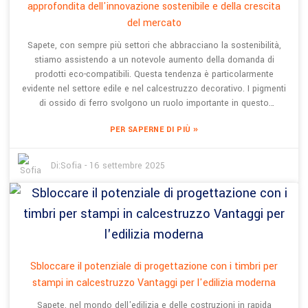
approfondita dell'innovazione sostenibile e della crescita
del mercato
Sapete, con sempre più settori che abbracciano la sostenibilità,
stiamo assistendo a un notevole aumento della domanda di
prodotti eco-compatibili. Questa tendenza è particolarmente
evidente nel settore edile e nel calcestruzzo decorativo. I pigmenti
di ossido di ferro svolgono un ruolo importante in questo
cambiamento: offrono un modo atossico e duraturo per
»
PER SAPERNE DI PIÙ
aggiungere colore a ogni tipo di progetto. Mi sono imbattuto in un
rapporto di Grand View Research che afferma che il mercato
globale di questi pigmenti ha raggiunto circa 2,4 miliardi di dollari
Di:
Sofia
-
16 settembre 2025
nel 2022 e si prevede che crescerà di circa il 4,4% all'anno fino al
2030. Un'azienda che sta guidando questa tendenza è Shanghai
BES Industrial Development Co., Ltd., fondata nel 2008. Stanno
davvero spingendo i limiti con soluzioni di pavimentazione
innovative come il calcestruzzo permeabile colorato e i pavimenti
in terra ecologica. Utilizzando pigmenti di ossido di ferro nel loro
calcestruzzo decorativo, BES non si limita a migliorare l'aspetto
Sbloccare il potenziale di progettazione con i timbri per
dei progetti, ma contribuisce anche a sostenere la crescita
stampi in calcestruzzo Vantaggi per l'edilizia moderna
sostenibile e la pianificazione eco-consapevole nelle città di tutto
Sapete, nel mondo dell'edilizia e delle costruzioni in rapida
il mondo.