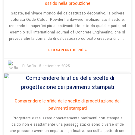
ossido nella produzione
design urbano ecosostenibile. In questo blog, condividerò sette
idee interessanti su come integrare il calcestruzzo decorativo
Sapete, nel vivace mondo del calcestruzzo decorativo, la polvere
nell'architettura moderna, mostrando quanto possa essere
colorata Oxide Colour Powder ha davvero rivoluzionato il settore,
versatile e di impatto per creare spazi straordinari e sostenibili.
rendendo le superfici più accattivanti. Ho letto da qualche parte, ad
esempio sull'International Journal of Concrete Engineering, che si
prevede che la domanda di calcestruzzo colorato crescerà di circa
il 5,8% annuo fino al 2025. Questa impennata è dovuta
»
PER SAPERNE DI PIÙ
principalmente all'espansione urbana e alla crescente popolarità
del calcestruzzo decorativo nei progetti di architettura e
paesaggistica. Alla Shanghai BES Industrial Development Co., Ltd.,
Di:
Sofia
-
5 settembre 2025
dal 2008 sono pionieri nella creazione di calcestruzzo colorato,
permeabile e artistico. Ma, naturalmente, lavorare con la polvere
colorata Oxide Colour Powder non è sempre una passeggiata: ci
sono alcune sfide piuttosto importanti, come ottenere un colore
uniforme, perfezionare i metodi di miscelazione e gestire i fattori
Comprendere le sfide delle scelte di progettazione dei
ambientali che possono influenzare l'aspetto finale. Comprendere
pavimenti stampati
appieno questi ostacoli è fondamentale per i produttori che
desiderano sfruttare al meglio l'offerta della polvere colorata Oxide
Progettare e realizzare concretamente pavimenti con stampa a
Colour Powder, che li aiuta a realizzare finiture per calcestruzzo
caldo non è esattamente una passeggiata: ci sono diverse sfide
innovative e accattivanti che si distinguono nel settore.
che possono avere un impatto significativo sia sull'aspetto di uno