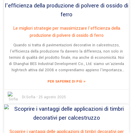
Inoltre, avete sentito parlare di Shanghai BES Industrial
Development Co., Ltd.? Sono praticamente all'avanguardia in
questo settore. Fin dal loro debutto nel 2008, si sono concentrati
su innovativi stampi artistici colorati in calcestruzzo, insieme ad
altre opzioni di pavimentazione decorativa. Poiché sempre più città
Le migliori strategie per massimizzare l'efficienza della
desiderano superfici sostenibili e di bell'aspetto, gli stampi per
produzione di polvere di ossido di ferro
calcestruzzo sono proprio lì, a soddisfare tutti i requisiti in termini
Quando si tratta di pavimentazioni decorative in calcestruzzo,
di stile ed ecocompatibilità: fantastico, vero?
l'efficienza della produzione fa davvero la differenza, non solo in
termini di qualità del prodotto finale, ma anche di economicità. Noi
di Shanghai BES Industrial Development Co., Ltd. siamo un'azienda
high-tech attiva dal 2008 e comprendiamo appieno l'importanza
della polvere di ossido di ferro. È fondamentale per creare
»
PER SAPERNE DI PIÙ
superfici vivaci, durevoli e dall'aspetto fantastico. Poiché ci
concentriamo su soluzioni per pavimentazioni come il
calcestruzzo permeabile colorato e il pavimento in terra ecologica,
Di:
Sofia
-
25 agosto 2025
assicurarci di produrre polvere di ossido di ferro in modo
efficiente è una priorità assoluta. In questo modo, possiamo
mantenere elevati i nostri standard e stare al passo con la
crescente domanda dei nostri clienti. In questo blog, condividerò
alcune delle migliori strategie per rendere più efficiente la
Scoprire i vantaggi delle applicazioni di timbri decorativi per
produzione di polvere di ossido di ferro, parlerò dei problemi