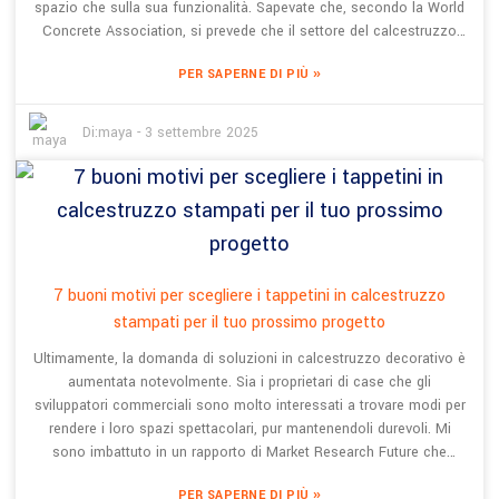
spazio che sulla sua funzionalità. Sapevate che, secondo la World
Concrete Association, si prevede che il settore del calcestruzzo
decorativo crescerà di circa il 15% ogni anno? Questo dimostra
»
PER SAPERNE DI PIÙ
quanto materiali come il calcestruzzo con stampa a caldo e
l'aggregato a vista stiano diventando popolari. Ma il punto è
questo: ottenere l'aspetto perfetto assicurandosi al contempo che
Di:
maya
-
3 settembre 2025
sia durevole ed ecologico non è un compito semplice. Richiede
un'attenta pianificazione e scelte intelligenti. È qui che entrano in
gioco aziende come Shanghai BES Industrial Development. Sono
presenti dal 2008 e sono le persone a cui rivolgersi se si hanno
bisogno di soluzioni per la pavimentazione, come il calcestruzzo
permeabile colorato e la pietra adesiva. Con la loro esperienza e la
passione per le idee innovative, BES si impegna a guidare i clienti
7 buoni motivi per scegliere i tappetini in calcestruzzo
attraverso le parti più difficili della progettazione di pavimenti con
stampati per il tuo prossimo progetto
stampa a caldo. Il loro obiettivo? Creare spazi che non siano solo
Ultimamente, la domanda di soluzioni in calcestruzzo decorativo è
belli da vedere, ma anche resistenti e rispettosi dell'ambiente.
aumentata notevolmente. Sia i proprietari di case che gli
sviluppatori commerciali sono molto interessati a trovare modi per
rendere i loro spazi spettacolari, pur mantenendoli durevoli. Mi
sono imbattuto in un rapporto di Market Research Future che
prevede che il mercato globale del calcestruzzo decorativo
»
PER SAPERNE DI PIÙ