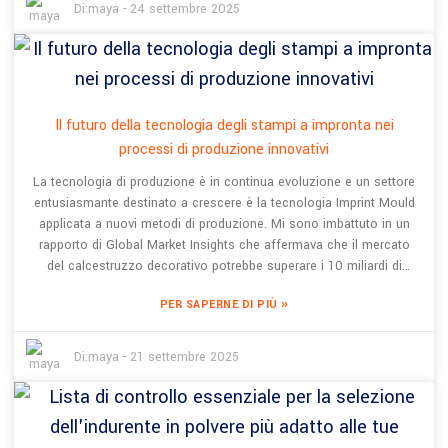
Shanghai BES Industrial Development Co., Ltd. è stata una vera
Di:
maya
-
24 settembre 2025
pioniera in questo settore fin dal 2008, soprattutto con il suo
Color Artistic Stamp Concrete e altri prodotti interessanti.
L'aggiunta di Concrete Floor Stamps consente di trasformare
pavimenti semplici e noiosi in elementi accattivanti che non sono
solo belli da vedere, ma anche super resistenti, qualcosa con cui i
Il futuro della tecnologia degli stampi a impronta nei
materiali standard non possono competere. Questa guida vi
processi di produzione innovativi
illustrerà diversi modi per utilizzare questi stampi e ne evidenzierà i
vantaggi, aiutandovi a rimanere al passo con le ultime tendenze
La tecnologia di produzione è in continua evoluzione e un settore
del design e a far risaltare davvero il vostro spazio.
entusiasmante destinato a crescere è la tecnologia Imprint Mould
applicata a nuovi metodi di produzione. Mi sono imbattuto in un
rapporto di Global Market Insights che affermava che il mercato
del calcestruzzo decorativo potrebbe superare i 10 miliardi di
dollari entro il 2026, principalmente perché le persone desiderano
»
PER SAPERNE DI PIÙ
materiali da costruzione più eleganti ma durevoli. Shanghai BES
Industrial Development Co., Ltd. è un nome importante in questo
settore dal 2008. Lavora con una serie di prodotti come il Color
Di:
maya
-
21 settembre 2025
Permeable Concrete e il Color Artistic Stamp Concrete, e utilizza
la tecnologia Imprint Mould per rendere i progetti più flessibili ed
efficienti. Onestamente, questo tipo di innovazione non solo
migliora l'aspetto delle pavimentazioni, ma contribuisce anche a