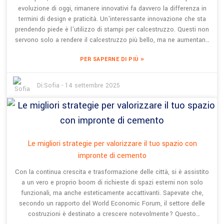
evoluzione di oggi, rimanere innovativi fa davvero la differenza in
termini di design e praticità. Un'interessante innovazione che sta
prendendo piede è l'utilizzo di stampi per calcestruzzo. Questi non
servono solo a rendere il calcestruzzo più bello, ma ne aumentano
anche la durata e sono anche più rispettosi dell'ambiente. Dal
»
PER SAPERNE DI PIÙ
2008, Shanghai BES Industrial Development Co., Ltd. è stata una
sorta di pioniere in questo settore, concentrandosi su prodotti
decorativi in ​​calcestruzzo come il calcestruzzo permeabile
Di:
Sofia
-
14 settembre 2025
colorato e il calcestruzzo con stampi artistici. L'integrazione di
stampi per calcestruzzo nella nostra gamma di prodotti dimostra il
nostro impegno nell'offrire soluzioni all'avanguardia che
soddisfino le esigenze dell'architettura moderna. In questo blog,
desidero condividere alcuni dei principali vantaggi degli stampi per
Le migliori strategie per valorizzare il tuo spazio con
calcestruzzo e parlare di come aprano nuove possibilità creative,
impronte di cemento
sia per le abitazioni che per gli spazi commerciali, contribuendo a
creare ambienti più belli e sostenibili.
Con la continua crescita e trasformazione delle città, si è assistito
a un vero e proprio boom di richieste di spazi esterni non solo
funzionali, ma anche esteticamente accattivanti. Sapevate che,
secondo un rapporto del World Economic Forum, il settore delle
costruzioni è destinato a crescere notevolmente? Questo