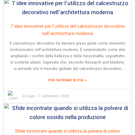
2008 e ci impegniamo con passione a offrire ogni tipo di
soluzione in calcestruzzo decorativo, come il calcestruzzo
stampato artistico colorato e il calcestruzzo permeabile colorato.
Siamo orgogliosi di essere all'avanguardia in questo mercato in
7 idee innovative per l'utilizzo del calcestruzzo decorativo
forte espansione, aiutando le persone a trasformare i propri spazi
nell'architettura moderna
in qualcosa di speciale con idee creative e sostenibili.
Onestamente, l'adozione del calcestruzzo stampato può davvero
Il calcestruzzo decorativo ha davvero preso piede come elemento
migliorare sia le case che le aziende, rendendo le nostre città più
rivoluzionario nell'architettura moderna. È sorprendente come stia
vivaci e vivaci.
ampliando i confini della bellezza e della funzionalità, soprattutto
in contesti urbani. Sapevate che, secondo Research and Markets,
si prevede che il mercato globale del calcestruzzo decorativo
raggiungerà circa 12,4 miliardi di dollari entro il 2025? Questa
»
PER SAPERNE DI PIÙ
crescita è dovuta principalmente alla crescente domanda di
soluzioni edilizie sostenibili, esteticamente gradevoli e che si
distinguano. Un'azienda che sta davvero facendo scalpore in
Di:
Liam
-
7 settembre 2025
questo settore è Shanghai BES Industrial Development Co., Ltd.,
presente sul mercato dal 2008 e nota per le sue innovative
soluzioni di pavimentazione come il calcestruzzo permeabile
colorato e il calcestruzzo artistico stampato. In qualità di azienda
high-tech, BES si impegna a creare superfici decorative che non
Sfide incontrate quando si utilizza la polvere di colore
solo siano esteticamente gradevoli, ma che supportino anche un