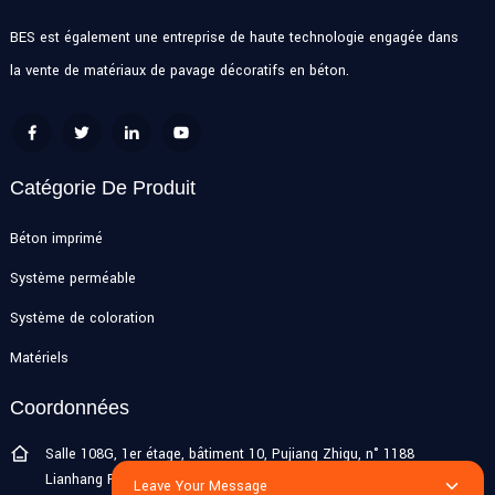
BES est également une entreprise de haute technologie engagée dans
la vente de matériaux de pavage décoratifs en béton.
Catégorie De Produit
Béton imprimé
Système perméable
Système de coloration
Matériels
Coordonnées
Salle 108G, 1er étage, bâtiment 10, Pujiang Zhigu, n° 1188
Lianhang Road, ville de Pujiang, district de Minhang, Shanghai,
Leave Your Message