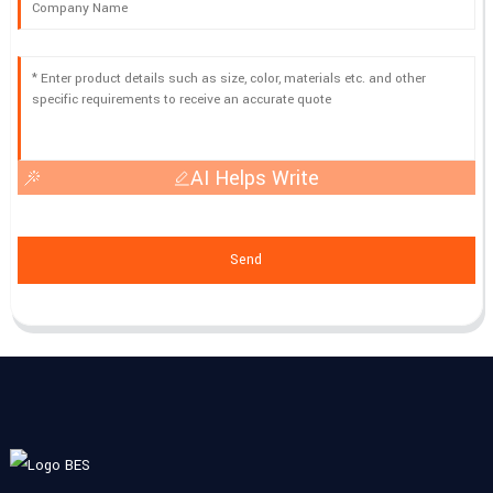
AI Helps Write
Send