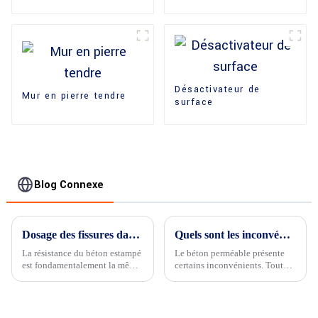
Désactivateur de
Mur en pierre tendre
surface
Blog Connexe
Dosage des fissures dans le béton ?
Quels sont les inconvénients du béton perméable ?
La résistance du béton estampé
Le béton perméable présente
est fondamentalement la même
certains inconvénients. Tout
que celle du béton ordinaire...
d'abord, il nécessite un
entretien régulier pour éviter le
colmatage.