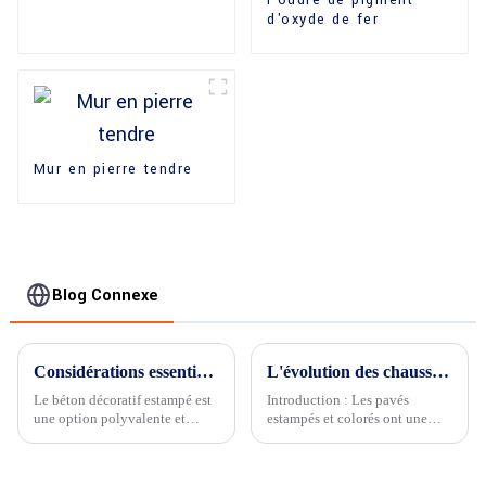
Poudre de pigment
d'oxyde de fer
Mur en pierre tendre
Blog Connexe
Considérations essentielles pour la construction en béton décoratif estampé
L'évolution des chaussées estampées et colorées : passé et présent
Le béton décoratif estampé est
Introduction : Les pavés
une option polyvalente et
estampés et colorés ont une
visuellement attrayante pour
riche histoire qui s'étend sur
améliorer les espaces
des siècles, évoluant depuis des
extérieurs, offrant l'aspect de la
débuts modestes jusqu'à