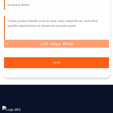
AI Helps Write
Send