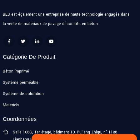
BES est également une entreprise de haute technologie engagée dans
la vente de matériaux de pavage décoratifs en béton.
Catégorie De Produit
Béton imprimé
Système perméable
Système de coloration
Matériels
Coordonnées
Salle 108G, 1er étage, bâtiment 10, Pujiang Zhigu, n° 1188
Lianhang Road, ville de Pujiang, district de Minhang, Shanghai,