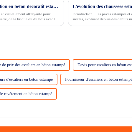
Considérations essentielles pour la construction en béton décoratif estampé
L'évolution des chaussées esta
 et visuellement attrayante pour
Introduction : Les pavés estampés et c
pierre, de la brique ou du bois avec la
siècles, évoluant depuis des débuts 
améliorer l'attrait esthétique des espac
e de prix des escaliers en béton estampé
Devis pour escaliers en béton e
urs d'escaliers en béton estampé
Fournisseur d'escaliers en béton estamp
de revêtement en béton estampé