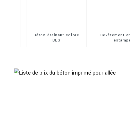
Béton drainant coloré
Revêtement e
BES
estamp