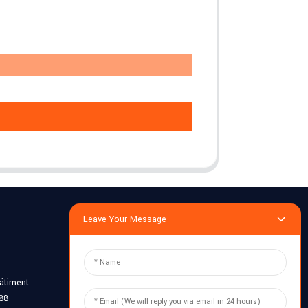
Leave Your Message
Enquête
bâtiment
Entrez votre email et nous vous
188
enverrons les dernières informations