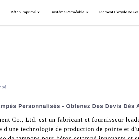
Béton Imprimé
Système Perméable
Pigment D'oxyde De Fer
mpé
mpés Personnalisés - Obtenez Des Devis Dès A
nt Co., Ltd. est un fabricant et fournisseur lea
ée d'une technologie de production de pointe et d
e de tampons pour béton estampé innovants et su