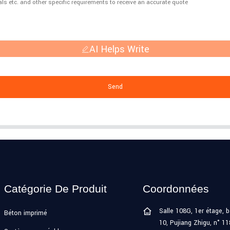
AI Helps Write
Send
Catégorie De Produit
Coordonnées
Salle 108G, 1er étage, 
Béton imprimé
10, Pujiang Zhigu, n° 1