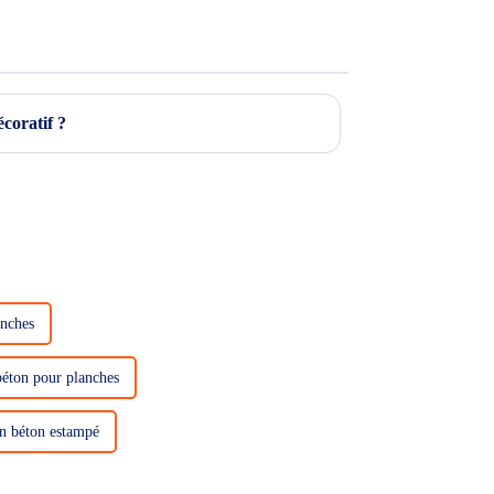
coratif ?
anches
béton pour planches
en béton estampé