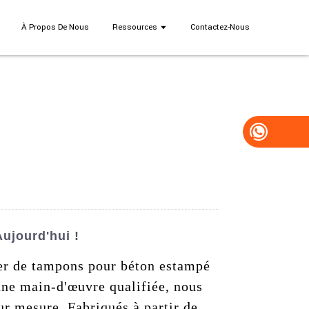
À Propos De Nous
Ressources
Contactez-Nous
ujourd'hui !
der de tampons pour béton estampé
'une main-d'œuvre qualifiée, nous
r mesure. Fabriqués à partir de