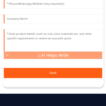
AI Helps Write
Send