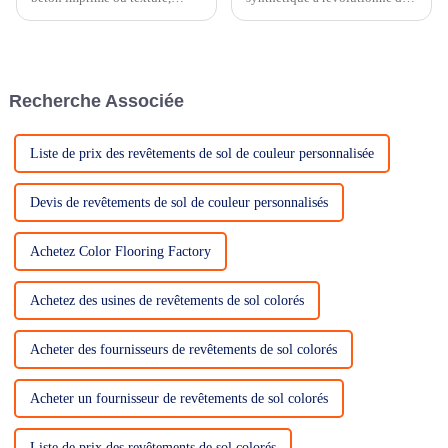
possède une riche histoire qui
nombreux secteurs,
s'étend de l'Antiquité aux
transformant paysages, terrains
pratiques de construction
de sport et même jardins
modernes. Initialement
résidentiels. Grâce à sa
développé comme une
durabilité inégalée, son faible
Recherche Associée
alternative économique…
entretien...
Liste de prix des revêtements de sol de couleur personnalisée
Devis de revêtements de sol de couleur personnalisés
Achetez Color Flooring Factory
Achetez des usines de revêtements de sol colorés
Acheter des fournisseurs de revêtements de sol colorés
Acheter un fournisseur de revêtements de sol colorés
Liste de prix des revêtements de sol colorés