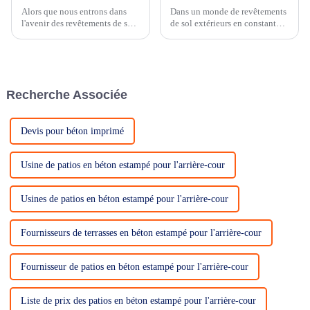
Alors que nous entrons dans
Dans un monde de revêtements
l'avenir des revêtements de sol
de sol extérieurs en constante
extérieurs, les matériaux
évolution, nous sommes fiers
traditionnels cèdent la place à
de présenter nos technologies
des solutions innovantes et
de pointe qui révolutionneront
durables. Parmi ces
le secteur. Avec une vision
technologies émergentes, on
mondiale et une approche
Recherche Associée
trouve le béton imprimé à
durable…
décompression, le p...
Devis pour béton imprimé
Usine de patios en béton estampé pour l'arrière-cour
Usines de patios en béton estampé pour l'arrière-cour
Fournisseurs de terrasses en béton estampé pour l'arrière-cour
Fournisseur de patios en béton estampé pour l'arrière-cour
Liste de prix des patios en béton estampé pour l'arrière-cour