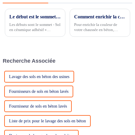
Le début est le sommet - sol en céramique adhésive « Shanghai Fish »
Comment enrichir la couleur d'un revêtement en béton ?
Les débuts sont le sommet - Sol
Pour enrichir la couleur de
en céramique adhésif «
votre chaussée en béton,
Shanghai Fish »Aujourd'hui,
pensez à utiliser une couleur
suivons les traces de l'éditeur et
unie, une teinture pour béton
emmenons-vous dans une «
ou un colorant pour béton.
visite dans les nuages ​​»,
.................
connue sous le nom de beauté
Recherche Associée
de Fengxian et d'un n...
Lavage des sols en béton des usines
Fournisseurs de sols en béton lavés
Fournisseur de sols en béton lavés
Liste de prix pour le lavage des sols en béton