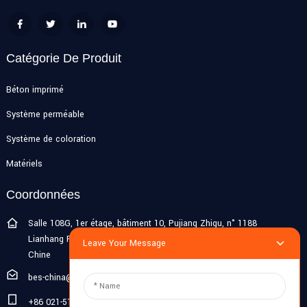
Catégorie De Produit
Béton imprimé
Système perméable
Système de coloration
Matériels
Coordonnées
Salle 108G, 1er étage, bâtiment 10, Pujiang Zhigu, n° 1188
Lianhang Road, ville de Pujiang, district de Minhang, Shanghai,
Leave Your Message
Chine
bes-china@besdeconcrete.com
+86 021-51692846