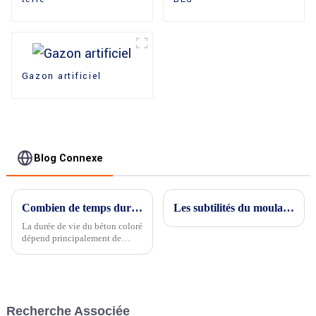
Gazon artificiel
Blog Connexe
Combien de temps dure le béton coloré ?
Les subtilités du moulage du caoutchouc : un voyage à travers la fabrication de moules en caoutchouc
La durée de vie du béton coloré
dépend principalement de
nombreux facteurs, notamment
de l'environnement
d'utilisation...
Recherche Associée