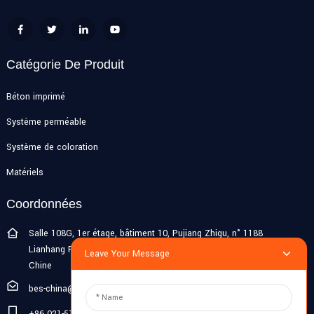
Catégorie De Produit
Béton imprimé
Système perméable
Système de coloration
Matériels
Coordonnées
Salle 108G, 1er étage, bâtiment 10, Pujiang Zhigu, n° 1188
Lianhang Road, ville de Pujiang, district de Minhang, Shanghai,
Leave Your Message
Chine
bes-china@besdeconcrete.com
+86 021-51692846