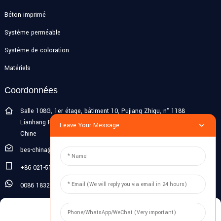
Béton imprimé
Système perméable
Système de coloration
Matériels
Coordonnées
Salle 108G, 1er étage, bâtiment 10, Pujiang Zhigu, n° 1188
Lianhang Road, ville de Pujiang, district de Minhang, Shanghai,
Leave Your Message
Chine
bes-china@besdeconcrete.com
+86 021-51692846
0086 18321330829
Enquête
Manage Cookie Consent