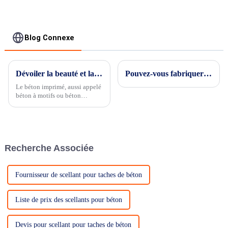
Blog Connexe
Dévoiler la beauté et la durabilité du béton imprimé
Pouvez-vous fabriquer vous-même du gravier lié à la résine ?
Le béton imprimé, aussi appelé
béton à motifs ou béton
imprimé, est une solution
polyvalente et durable qui
révolutionne le monde de
l'architecture et de
l'aménagement paysager. Cette
Recherche Associée
technique innovante…
Fournisseur de scellant pour taches de béton
Liste de prix des scellants pour béton
Devis pour scellant pour taches de béton