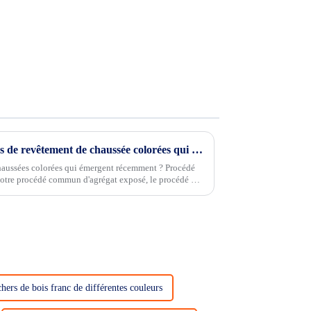
Y a-t-il de nouvelles techniques de revêtement de chaussée colorées qui apparaissent récemment ?
chaussées colorées qui émergent récemment ? Procédé
notre procédé commun d'agrégat exposé, le procédé de
t plus flexible...
hers de bois franc de différentes couleurs