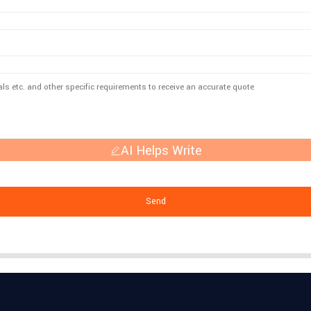
AI Helps Write
Send