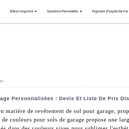
Béton Imprimé
Système Perméable
Pigment D'oxyde De Fer
ge
ge Personnalisées : Devis Et Liste De Prix Di
en matière de revêtement de sol pour garage, pro
 de couleurs pour sols de garage propose une la
nés dans des couleurs vives pour sublimer l'esthét