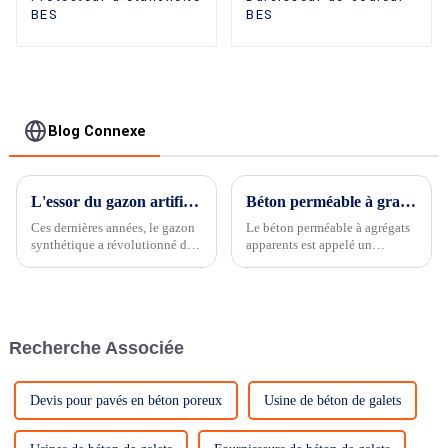
BES
BES
Blog Connexe
L'essor du gazon artificiel : révolutionner le jeu vert et au-delà
Béton perméable à granulats apparents
Ces dernières années, le gazon
Le béton perméable à agrégats
synthétique a révolutionné de
apparents est appelé un
nombreux secteurs,
revêtement perméable qui ne se
transformant paysages, terrains
décolore pas...
de sport et même jardins
résidentiels. Grâce à sa
durabilité inégalée, son faible
Recherche Associée
entretien...
Devis pour pavés en béton poreux
Usine de béton de galets