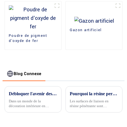
Gazon artificiel
Poudre de pigment
d'oxyde de fer
Blog Connexe
Débloquer l'avenir des revêtements de sol : une nouvelle technologie révolutionnaire du béton pour la décoration intérieure
Pourquoi la résine perméable est-elle importante ?
Dans un monde de la
Les surfaces de liaison en
décoration intérieure en
résine pénétrante sont
constante évolution, le choix
importantes pour les raisons
des revêtements de sol a
suivantes...
toujours été un facteur
déterminant de l'esthétique et