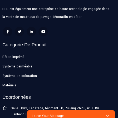
BES est également une entreprise de haute technologie engagée dans
la vente de matériaux de pavage décoratifs en béton.
Catégorie De Produit
Béton imprimé
Système perméable
Système de coloration
Matériels
Coordonnées
Salle 108G, 1er étage, bâtiment 10, Pujiang Zhigu, n° 1188
Lianhang Road, ville de Pujiang, district de Minhang, Shanghai,
Leave Your Message