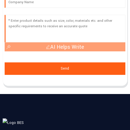
AI Helps Write
Send