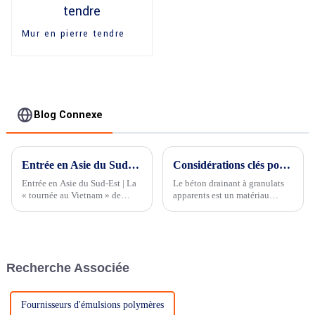
Mur en pierre tendre
Blog Connexe
Entrée en Asie du Sud-Est | Le « Vietnam Tour » de Shanghai BES Decorate aide les entreprises à améliorer leur développement stratégique.
Considérations clés pour la construction en béton perméable à granulats apparents
Entrée en Asie du Sud-Est | La
Le béton drainant à granulats
« tournée au Vietnam » de
apparents est un matériau
Shanghai BES Decorate aide
innovant qui allie esthétique et
les entreprises à améliorer leur
avantages environnementaux.
développement stratégiqueEn
Il est particulièrement apprécié
ce mois d'avril dynamique, la
pour sa perméabilité, qui
délégation de Shanghai BES
permet à l'eau de traverser…
Recherche Associée
Decorate embarque...
Fournisseurs d'émulsions polymères