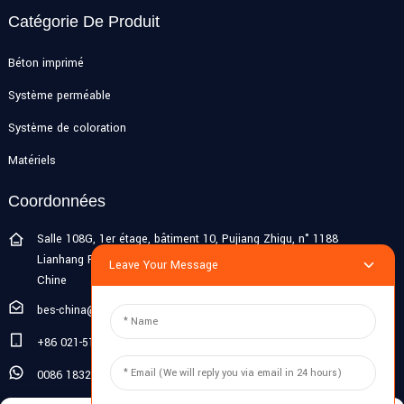
Catégorie De Produit
Béton imprimé
Système perméable
Système de coloration
Matériels
Coordonnées
Salle 108G, 1er étage, bâtiment 10, Pujiang Zhigu, n° 1188
Lianhang Road, ville de Pujiang, district de Minhang, Shanghai,
Leave Your Message
Chine
bes-china@besdeconcrete.com
+86 021-51692846
0086 18321330829