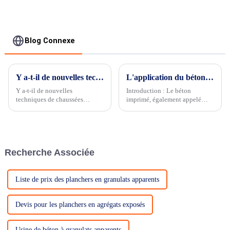
Blog Connexe
Y a-t-il de nouvelles techniques de revêtement de chaussée colorées qui apparaissent récemment ?
L'application du béton imprimé dans les cours et les villas privées
Y a-t-il de nouvelles
Introduction : Le béton
techniques de chaussées
imprimé, également appelé
colorées qui émergent
béton texturé ou imprimé, est
récemment ? Procédé de
un choix populaire pour
polymère de gravier ; Comparé
améliorer l'attrait esthétique
à notre procédé commun
des espaces extérieurs tels que
d'agrégat exposé, le procédé de
les cours et les villas privées.
Recherche Associée
construction de polymère de
Ce v...
gravier est plus flexible...
Liste de prix des planchers en granulats apparents
Devis pour les planchers en agrégats exposés
Usine de béton à granulats apparents