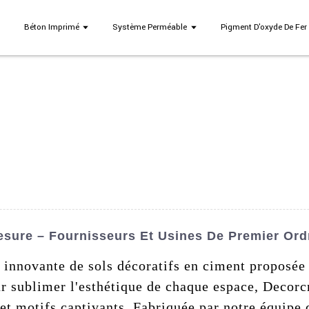
Béton Imprimé
Système Perméable
Pigment D'oxyde De Fer
esure – Fournisseurs Et Usines De Premier Ord
nnovante de sols décoratifs en ciment proposée
sublimer l'esthétique de chaque espace, Decorcret
et motifs captivants. Fabriquée par notre équipe 