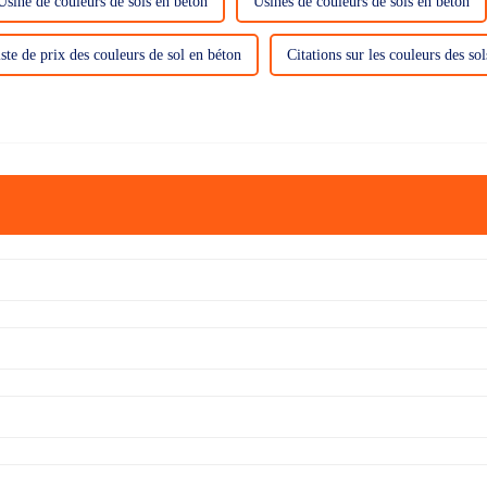
Usine de couleurs de sols en béton
Usines de couleurs de sols en béton
ste de prix des couleurs de sol en béton
Citations sur les couleurs des so