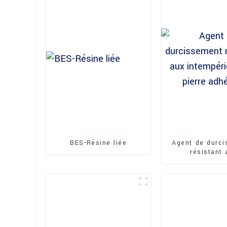
BES-Résine liée
Agent de durc
résistant 
intempéries pou
adhésiv