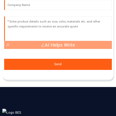
AI Helps Write
Send