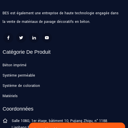
BES est également une entreprise de haute technologie engagée dans
la vente de matériaux de pavage décoratifs en béton.
Catégorie De Produit
Béton imprimé
Système perméable
Système de coloration
Matériels
Coordonnées
Salle 108G, 1er étage, bâtiment 10, Pujiang Zhigu, n° 1188
Lianhang Road, ville de Pujiang, district de Minhang, Shanghai,