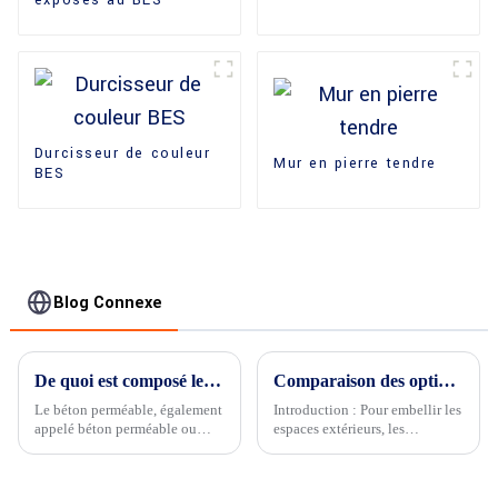
exposés au BES
Durcisseur de couleur
Mur en pierre tendre
BES
Blog Connexe
De quoi est composé le béton perméable ?
Comparaison des options courantes de revêtement de sol décoratif : avantages et inconvénients
Le béton perméable, également
Introduction : Pour embellir les
appelé béton perméable ou
espaces extérieurs, les
béton poreux, est fabriqué à
revêtements de sol décoratifs
partir d'un mélange de ciment...
jouent un rôle crucial. Des
allées et trottoirs aux patios et