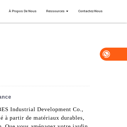
À Propos De Nous
Ressources
Contactez-Nous
ance
 BES Industrial Development Co.,
é à partir de matériaux durables,
on. Que vous aménagez votre jardin,