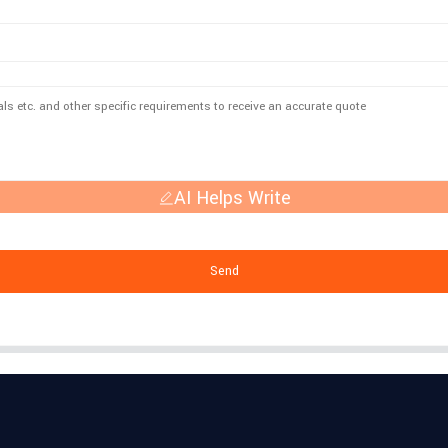
AI Helps Write
Send