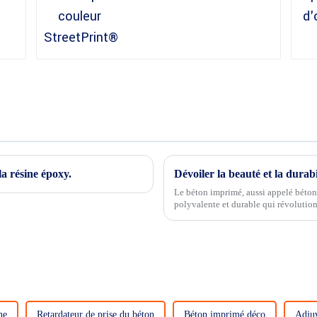
a résine époxy.
Dévoiler la beauté et la durab
Le béton imprimé, aussi appelé béton
polyvalente et durable qui révolutio
paysager. Cette technique innovant
ne
Retardateur de prise du béton
Béton imprimé déco
Adjuv