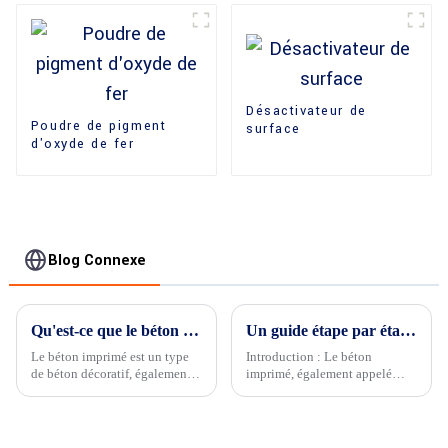
Désactivateur de
Poudre de pigment
surface
d'oxyde de fer
Blog Connexe
Qu'est-ce que le béton imprimé et quels sont ses avantages ?
Un guide étape par étape pour la construction en béton estampé
Le béton imprimé est un type
Introduction : Le béton
de béton décoratif, également
imprimé, également appelé
connu sous le nom de
béton à motifs ou béton
revêtement de sol artistique en
imprimé, est un choix
relief.
populaire pour créer des
surfaces décoratives dans les