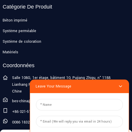
Catégorie De Produit
Béton imprimé
Système perméable
Système de coloration
Matériels
Coordonnées
Salle 108G, 1er étage, bâtiment 10, Pujiang Zhigu, n° 1188
Lianhang Road, ville de Pujiang, district de Minhang, Shanghai,
Leave Your Message
Chine
bes-china@besdeconcrete.com
+86 021-51692846
0086 18321330829