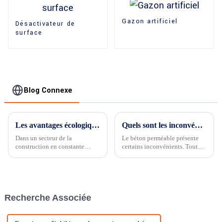
Gazon artificiel
Désactivateur de
surface
Blog Connexe
Les avantages écologiques des placages en pierre artificielle dans la construction moderne
Quels sont les inconvénients du béton perméable ?
Dans un secteur de la
Le béton perméable présente
construction en constante
certains inconvénients. Tout
évolution, la durabilité et la
d'abord, il nécessite un
sécurité deviennent des
entretien régulier pour éviter le
priorités essentielles. Les
colmatage.
parements en pierre artificielle
sont devenus une solution
Recherche Associée
innovante offrant de multiples
avantages…