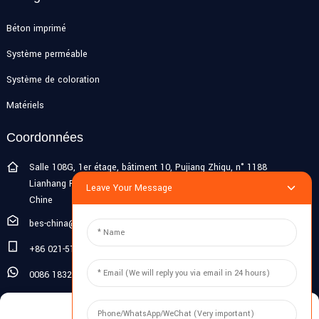
Béton imprimé
Système perméable
Système de coloration
Matériels
Coordonnées
Salle 108G, 1er étage, bâtiment 10, Pujiang Zhigu, n° 1188
Lianhang Road, ville de Pujiang, district de Minhang, Shanghai,
Leave Your Message
Chine
bes-china@besdeconcrete.com
+86 021-51692846
0086 18321330829
Enquête
Manage Cookie Consent