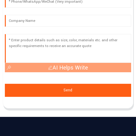
AI Helps Write
Send