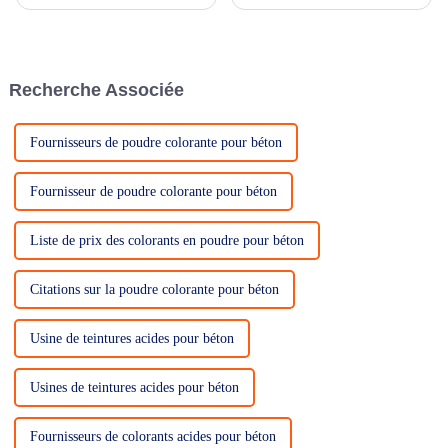
imprimé, est une solution
d'abord, il nécessite un
polyvalente et durable qui
entretien régulier pour éviter le
révolutionne le monde de
colmatage.
l'architecture et de
l'aménagement paysager. Cette
Recherche Associée
technique innovante…
Fournisseurs de poudre colorante pour béton
Fournisseur de poudre colorante pour béton
Liste de prix des colorants en poudre pour béton
Citations sur la poudre colorante pour béton
Usine de teintures acides pour béton
Usines de teintures acides pour béton
Fournisseurs de colorants acides pour béton