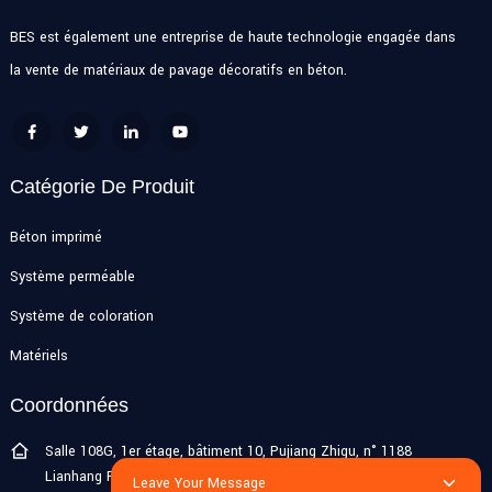
BES est également une entreprise de haute technologie engagée dans
la vente de matériaux de pavage décoratifs en béton.
Catégorie De Produit
Béton imprimé
Système perméable
Système de coloration
Matériels
Coordonnées
Salle 108G, 1er étage, bâtiment 10, Pujiang Zhigu, n° 1188
Lianhang Road, ville de Pujiang, district de Minhang, Shanghai,
Leave Your Message