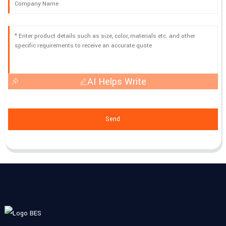
AI Helps Write
Send