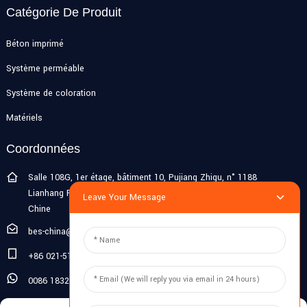
Catégorie De Produit
Béton imprimé
Système perméable
Système de coloration
Matériels
Coordonnées
Salle 108G, 1er étage, bâtiment 10, Pujiang Zhigu, n° 1188
Lianhang Road, ville de Pujiang, district de Minhang, Shanghai,
Leave Your Message
Chine
bes-china@besdeconcrete.com
+86 021-51692846
0086 18321330829