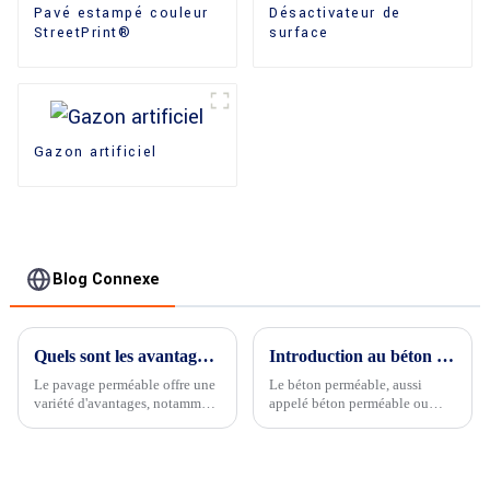
Pavé estampé couleur
Désactivateur de
StreetPrint®
surface
Gazon artificiel
Blog Connexe
Quels sont les avantages du pavage perméable ?
Introduction au béton perméable
Le pavage perméable offre une
Le béton perméable, aussi
variété d'avantages, notamment
appelé béton perméable ou
: Gestion des eaux pluviales :
poreux, est un type de béton
...................
unique qui laisse passer l'eau.
Contrairement au béton
traditionnel, imperméable et